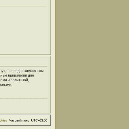
нут, но предоставляет вам
ьные привилегии для
ами и политикой,
вилами.
okies
Часовой пояс:
UTC+03:00