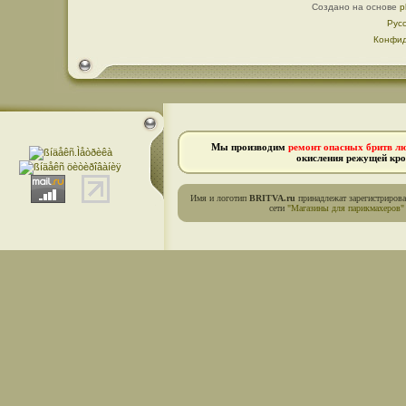
Создано на основе
p
Рус
Конфид
Мы производим
ремонт опасных бритв л
окисления режущей кро
Имя и логотип
BRITVA.ru
принадлежат зарегистриров
сети
"Магазины для парикмахеров"