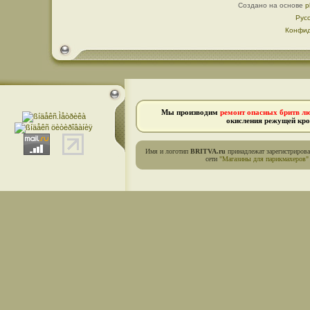
Создано на основе
p
Рус
Конфид
Мы производим
ремонт опасных бритв л
окисления режущей кро
Имя и логотип
BRITVA.ru
принадлежат зарегистриров
сети
"Магазины для парикмахеров"