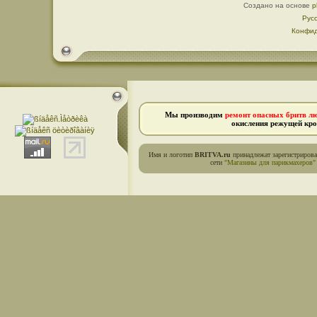
Создано на основе
p
Рус
Конфид
Мы производим
ремонт опасных бритв л
окисления режущей кро
Имя и логотип
BRITVA.ru
принадлежат зарегистриров
сети
"Магазины для парикмахеров"