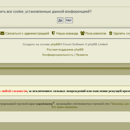
лить все cookie, установленные данной конференцией?
Связаться с администрацией
Наша команда
Пользователи
Удалить co
Создано на основе
phpBB
® Forum Software © phpBB Limited
Русская поддержка phpBB
Конфиденциальность
|
Правила
в любой сложности
, за исключением сильных повреждений или окисления режущей кромк
®
стрированной торговой марке
napukmaxep
, являющейся собственностью торговой сети
"Магазины для 
Все права защищены
.