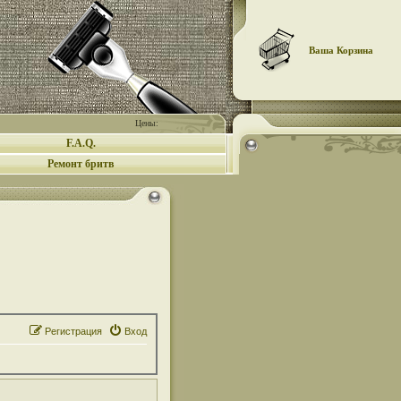
Ваша Корзина
Цены:
F.A.Q.
Ремонт бритв
Регистрация
Вход