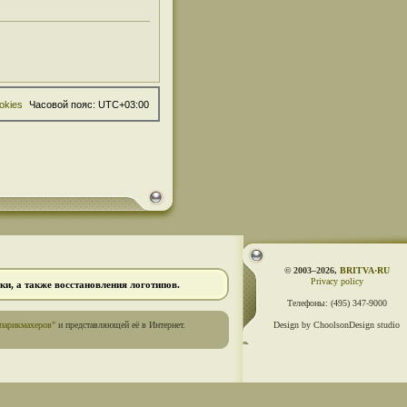
okies
Часовой пояс:
UTC+03:00
© 2003–2026,
BRITVA·RU
Privacy policy
и, а также восстановления логотипов.
Телефоны:
(495) 347-9000
парикмахеров"
и представляющей её в Интернет.
Design by ChoolsonDesign studio