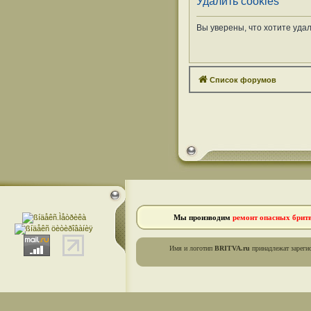
Удалить cookies
Вы уверены, что хотите уда
Список форумов
Мы производим
ремонт опасных брит
Имя и логотип
BRITVA.ru
принадлежат зареги