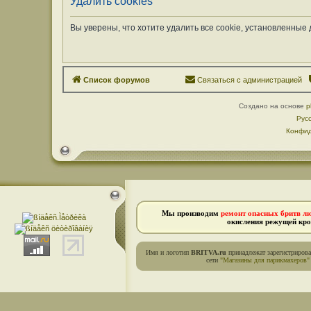
Удалить cookies
Вы уверены, что хотите удалить все cookie, установленны
Список форумов
Связаться с администрацией
Создано на основе
p
Рус
Конфид
Мы производим
ремонт опасных бритв л
окисления режущей кро
Имя и логотип
BRITVA.ru
принадлежат зарегистриров
сети
"Магазины для парикмахеров"