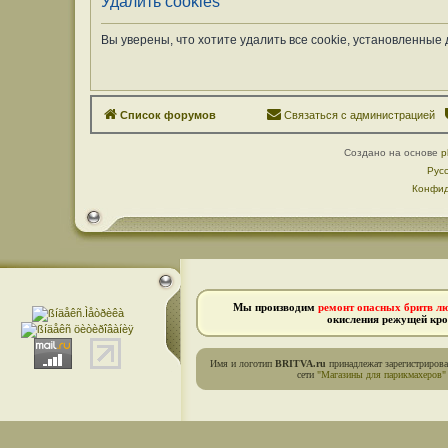
Удалить cookies
Вы уверены, что хотите удалить все cookie, установленны
Список форумов
Связаться с администрацией
Создано на основе
p
Рус
Конфид
Мы производим
ремонт опасных бритв л
окисления режущей кро
Имя и логотип
BRITVA.ru
принадлежат зарегистриров
сети
"Магазины для парикмахеров"