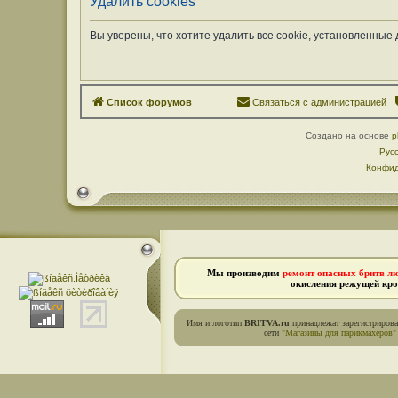
Удалить cookies
Вы уверены, что хотите удалить все cookie, установленны
Список форумов
Связаться с администрацией
Создано на основе
p
Рус
Конфид
Мы производим
ремонт опасных бритв л
окисления режущей кро
Имя и логотип
BRITVA.ru
принадлежат зарегистриров
сети
"Магазины для парикмахеров"