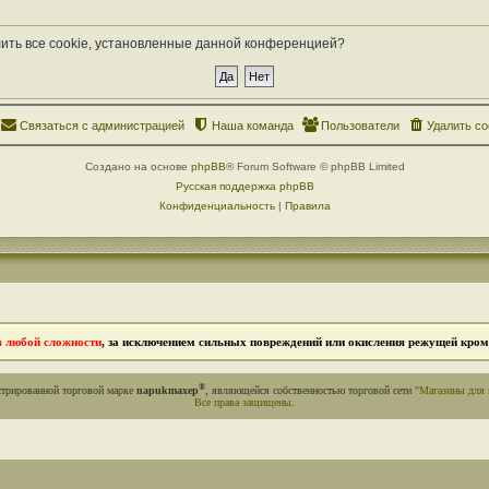
лить все cookie, установленные данной конференцией?
Связаться с администрацией
Наша команда
Пользователи
Удалить co
Создано на основе
phpBB
® Forum Software © phpBB Limited
Русская поддержка phpBB
Конфиденциальность
|
Правила
в любой сложности
, за исключением сильных повреждений или окисления режущей кромк
®
стрированной торговой марке
napukmaxep
, являющейся собственностью торговой сети
"Магазины для 
Все права защищены
.