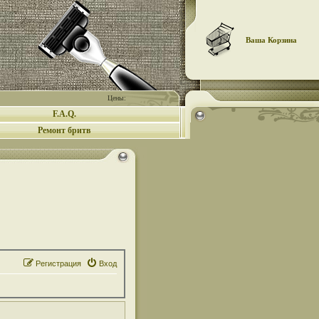
Ваша Корзина
Цены:
F.A.Q.
Ремонт бритв
Регистрация
Вход