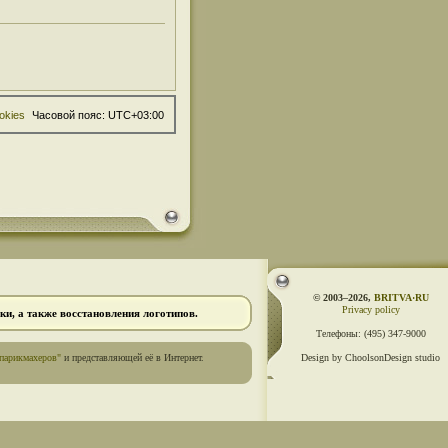
okies
Часовой пояс:
UTC+03:00
© 2003–2026,
BRITVA·RU
Privacy policy
и, а также восстановления логотипов.
Телефоны:
(495) 347-9000
парикмахеров"
и представляющей её в Интернет.
Design by ChoolsonDesign studio