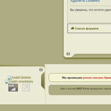
Удалить cookies
Вы уверены, что хотите уда
Список форумов
Мы производим
ремонт опасных брит
Имя и логотип
BRITVA.ru
принадлежат зареги