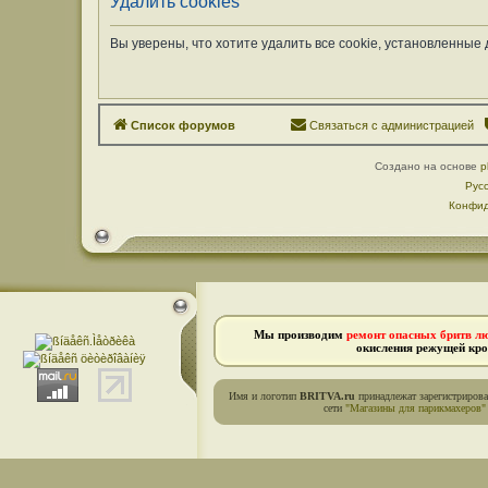
Удалить cookies
Вы уверены, что хотите удалить все cookie, установленны
Список форумов
Связаться с администрацией
Создано на основе
p
Рус
Конфид
Мы производим
ремонт опасных бритв л
окисления режущей кро
Имя и логотип
BRITVA.ru
принадлежат зарегистриров
сети
"Магазины для парикмахеров"