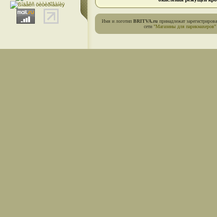
Имя и логотип
BRITVA.ru
принадлежат зарегистриров
сети
"Магазины для парикмахеров"