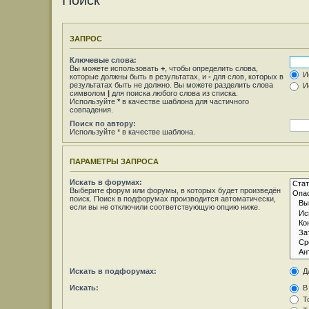
Поиск
ЗАПРОС
Ключевые слова:
Вы можете использовать
+
, чтобы определить слова,
Ис
которые должны быть в результатах, и
-
для слов, которых в
результатах быть не должно. Вы можете разделить слова
Ис
символом
|
для поиска любого слова из списка.
Используйте
*
в качестве шаблона для частичного
совпадения.
Поиск по автору:
Используйте * в качестве шаблона.
ПАРАМЕТРЫ ЗАПРОСА
Искать в форумах:
Выберите форум или форумы, в которых будет произведён
поиск. Поиск в подфорумах производится автоматически,
если вы не отключили соответствующую опцию ниже.
Искать в подфорумах:
Д
Искать:
В 
То