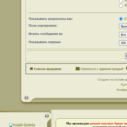
То
То
Показывать результаты как:
С
Поле сортировки:
Искать сообщения за:
Показывать первые:
Список форумов
Связаться с администрацией
Создано на основе
p
Рус
Конфид
Мы производим
ремонт опасных бритв л
окисления режущей кро