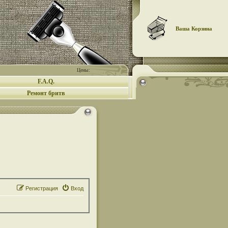
Ваша Корзина
Цены:
F.A.Q.
Ремонт бритв
Регистрация
Вход