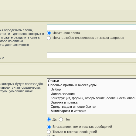
бы определить слова,
Искать все слова
атах, и
-
для слов, которых в
ы можете разделить слова
Искать любое слово/поиск с языком запросов
лова из списка.
на для частичного
она.
 которых будет произведён
изводится автоматически,
ствующую опцию ниже.
Да
Нет
В названиях тем и текстах сообщений
Только в текстах сообщений