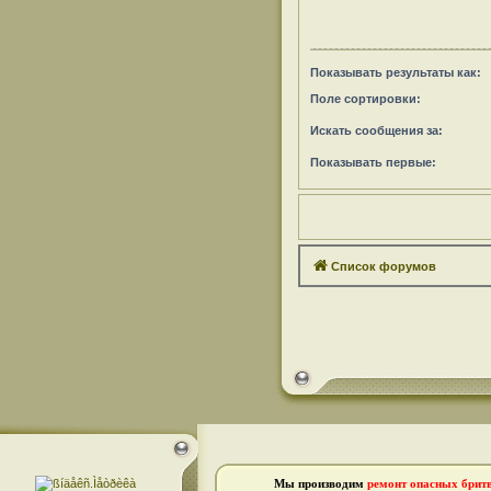
Показывать результаты как:
Поле сортировки:
Искать сообщения за:
Показывать первые:
Список форумов
Мы производим
ремонт опасных брит