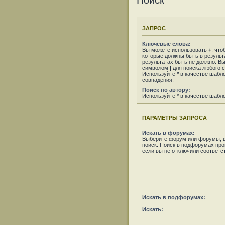
Поиск
ЗАПРОС
Ключевые слова:
Вы можете использовать
+
, что
которые должны быть в результ
результатах быть не должно. В
символом
|
для поиска любого с
Используйте
*
в качестве шабло
совпадения.
Поиск по автору:
Используйте * в качестве шабл
ПАРАМЕТРЫ ЗАПРОСА
Искать в форумах:
Выберите форум или форумы, в
поиск. Поиск в подфорумах про
если вы не отключили соответ
Искать в подфорумах:
Искать: