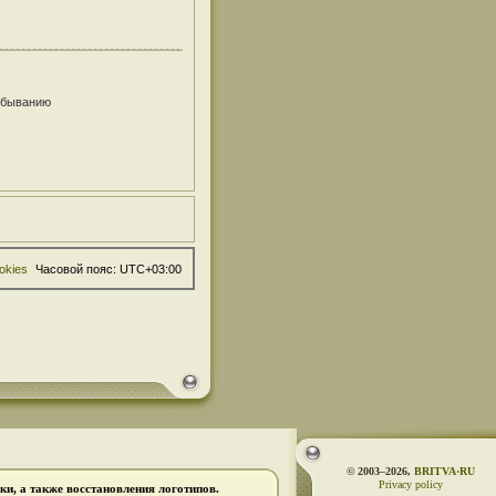
убыванию
okies
Часовой пояс:
UTC+03:00
© 2003–2026,
BRITVA·RU
Privacy policy
и, а также восстановления логотипов.