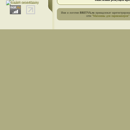
Имя и логотип
BRITVA.ru
принадлежат зарегистриров
сети
"Магазины для парикмахеров"