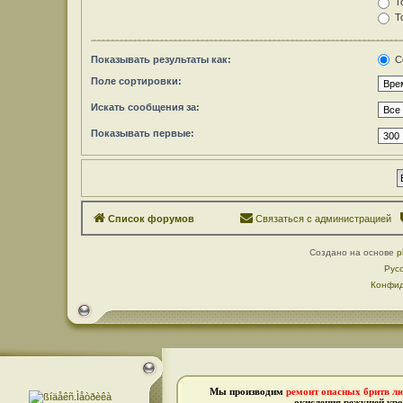
То
То
Показывать результаты как:
С
Поле сортировки:
Искать сообщения за:
Показывать первые:
Список форумов
Связаться с администрацией
Создано на основе
p
Рус
Конфид
Мы производим
ремонт опасных бритв л
окисления режущей кро