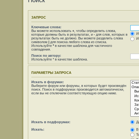
Поиск
ЗАПРОС
Ключевые слова:
Вы можете использовать
+
, чтобы определить слова,
Ис
которые должны быть в результатах, и
-
для слов, которых в
результатах быть не должно. Вы можете разделить слова
Ис
символом
|
для поиска любого слова из списка.
Используйте
*
в качестве шаблона для частичного
совпадения.
Поиск по автору:
Используйте * в качестве шаблона.
ПАРАМЕТРЫ ЗАПРОСА
Искать в форумах:
Выберите форум или форумы, в которых будет произведён
поиск. Поиск в подфорумах производится автоматически,
если вы не отключили соответствующую опцию ниже.
Искать в подфорумах:
Д
Искать:
В 
То