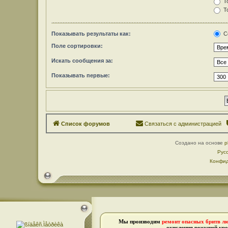
То
То
Показывать результаты как:
С
Поле сортировки:
Искать сообщения за:
Показывать первые:
Список форумов
Связаться с администрацией
Создано на основе
p
Рус
Конфид
Мы производим
ремонт опасных бритв л
окисления режущей кро