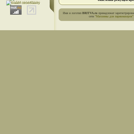
Имя и логотип
BRITVA.ru
принадлежат зарегистриров
сети
"Магазины для парикмахеров"