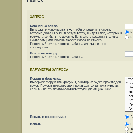
Поиск
ЗАПРОС
Ключевые слова:
Вы можете использовать
+
, чтобы определить слова,
Ис
которые должны быть в результатах, и
-
для слов, которых в
результатах быть не должно. Вы можете разделить слова
Ис
символом
|
для поиска любого слова из списка.
Используйте
*
в качестве шаблона для частичного
совпадения.
Поиск по автору:
Используйте * в качестве шаблона.
ПАРАМЕТРЫ ЗАПРОСА
Искать в форумах:
Выберите форум или форумы, в которых будет произведён
поиск. Поиск в подфорумах производится автоматически,
если вы не отключили соответствующую опцию ниже.
Искать в подфорумах:
Д
Искать:
В 
То