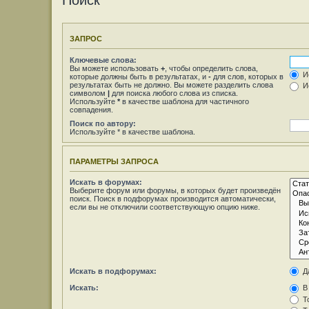
Поиск
ЗАПРОС
Ключевые слова:
Вы можете использовать
+
, чтобы определить слова,
Ис
которые должны быть в результатах, и
-
для слов, которых в
результатах быть не должно. Вы можете разделить слова
Ис
символом
|
для поиска любого слова из списка.
Используйте
*
в качестве шаблона для частичного
совпадения.
Поиск по автору:
Используйте * в качестве шаблона.
ПАРАМЕТРЫ ЗАПРОСА
Искать в форумах:
Выберите форум или форумы, в которых будет произведён
поиск. Поиск в подфорумах производится автоматически,
если вы не отключили соответствующую опцию ниже.
Искать в подфорумах:
Д
Искать:
В 
То