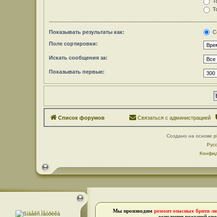
То
То
Показывать результаты как:
С
Поле сортировки:
Искать сообщения за:
Показывать первые:
Список форумов
Связаться с администрацией
Создано на основе
p
Рус
Конфид
Мы производим
ремонт опасных бритв л
окисления режущей кро