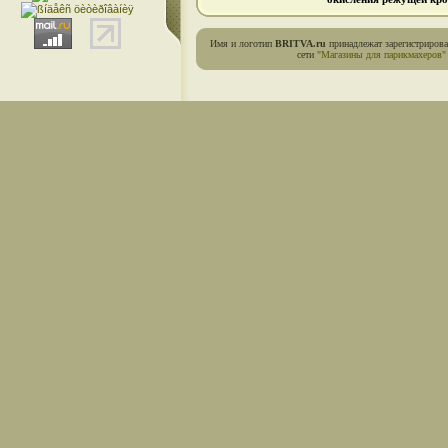
Имя и логотип
BRITVA.ru
принадлежат зарегистриров
сети
"Магазины для парикмахеров"