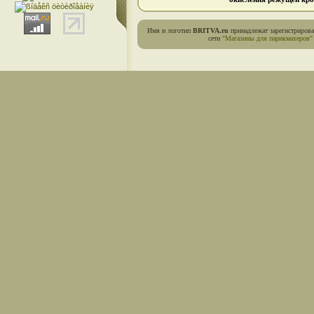
Имя и логотип
BRITVA.ru
принадлежат зарегистриров
сети
"Магазины для парикмахеров"