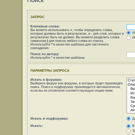
Поиск
ЗАПРОС
Ключевые слова:
Вы можете использовать
+
, чтобы определить слова,
Ис
которые должны быть в результатах, и
-
для слов, которых в
результатах быть не должно. Вы можете разделить слова
Ис
символом
|
для поиска любого слова из списка.
Используйте
*
в качестве шаблона для частичного
совпадения.
Поиск по автору:
Используйте * в качестве шаблона.
ПАРАМЕТРЫ ЗАПРОСА
Искать в форумах:
Выберите форум или форумы, в которых будет произведён
поиск. Поиск в подфорумах производится автоматически,
если вы не отключили соответствующую опцию ниже.
Искать в подфорумах:
Д
Искать:
В 
То