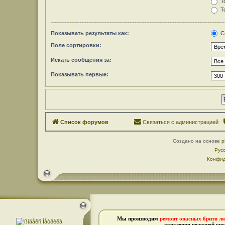
То
То
Показывать результаты как:
С
Поле сортировки:
Искать сообщения за:
Показывать первые:
Список форумов
Связаться с администрацией
Создано на основе
p
Рус
Конфид
Мы производим
ремонт опасных бритв л
окисления режущей кро