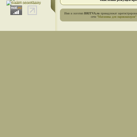
Имя и логотип
BRITVA.ru
принадлежат зарегистриров
сети
"Магазины для парикмахеров"