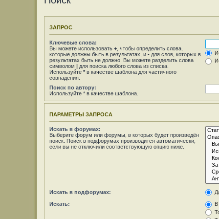
Поиск
ЗАПРОС
Ключевые слова:
Вы можете использовать
+
, чтобы определить слова,
Ис
которые должны быть в результатах, и
-
для слов, которых в
результатах быть не должно. Вы можете разделить слова
Ис
символом
|
для поиска любого слова из списка.
Используйте
*
в качестве шаблона для частичного
совпадения.
Поиск по автору:
Используйте * в качестве шаблона.
ПАРАМЕТРЫ ЗАПРОСА
Искать в форумах:
Выберите форум или форумы, в которых будет произведён
поиск. Поиск в подфорумах производится автоматически,
если вы не отключили соответствующую опцию ниже.
Искать в подфорумах:
Д
Искать:
В 
То