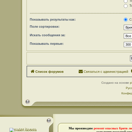
То
То
Показывать результаты как:
С
Поле сортировки:
Искать сообщения за:
Показывать первые:
Список форумов
Связаться с администрацией
Создано на основе
p
Рус
Конфид
Мы производим
ремонт опасных бритв л
окисления режущей кро