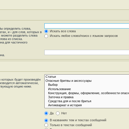
бы определить слова,
Искать все слова
атах, и
-
для слов, которых в
ы можете разделить слова
Искать любое слово/поиск с языком запросов
лова из списка.
на для частичного
она.
 которых будет произведён
изводится автоматически,
ствующую опцию ниже.
Да
Нет
В названиях тем и текстах сообщений
Только в текстах сообщений