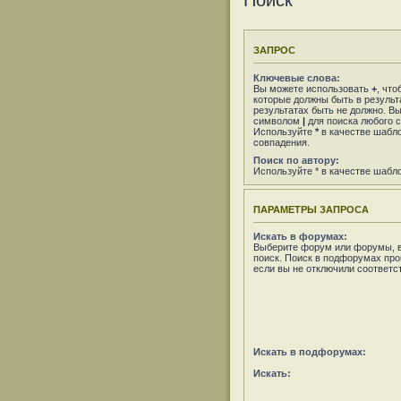
Поиск
ЗАПРОС
Ключевые слова:
Вы можете использовать
+
, что
которые должны быть в результ
результатах быть не должно. В
символом
|
для поиска любого с
Используйте
*
в качестве шабло
совпадения.
Поиск по автору:
Используйте * в качестве шабл
ПАРАМЕТРЫ ЗАПРОСА
Искать в форумах:
Выберите форум или форумы, в
поиск. Поиск в подфорумах про
если вы не отключили соответ
Искать в подфорумах:
Искать: