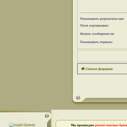
Показывать результаты как:
Поле сортировки:
Искать сообщения за:
Показывать первые:
Список форумов
Мы производим
ремонт опасных брит