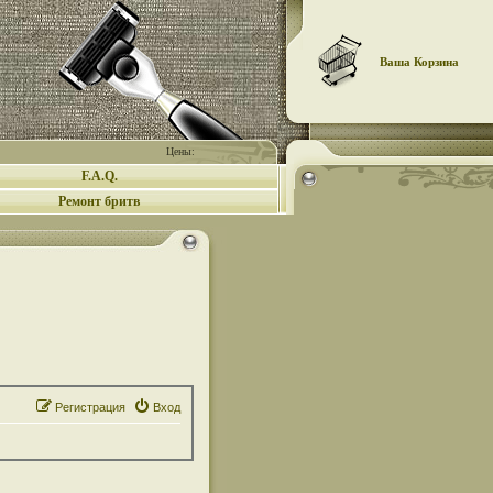
Ваша Корзина
Цены:
F.A.Q.
Ремонт бритв
Регистрация
Вход