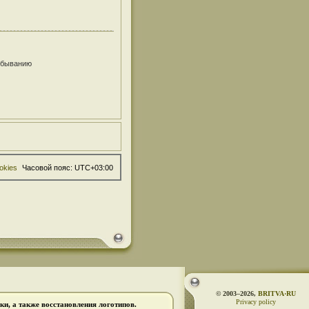
убыванию
okies
Часовой пояс:
UTC+03:00
© 2003–2026,
BRITVA·RU
Privacy policy
и, а также восстановления логотипов.