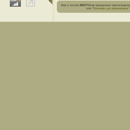
Имя и логотип
BRITVA.ru
принадлежат зарегистриров
сети
"Магазины для парикмахеров"