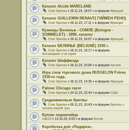
Каталог Alcide MARCLAND
Олег Бритва
» 26.11.23, 18:07 » в форуме
Франция
Каталог GUILLEMIN RENAUT( ГИЙМЕН РЕНО)
Олег Бритва
» 26.11.23, 17:11 » в форуме
Франция
Кузницы Болоньи - СОМЛЕ (Bologne -
SOMMELET) - 1890, каталог
Олег Бритва
» 26.11.23, 16:57 » в форуме
Франция
Каталог БЕЛИНЬЕ (BÉLIGNÉ) 1930 г.
Олег Бритва
» 26.11.23, 15:17 » в форуме
Антиквариат и история
Каталог Шеффилда
Олег Бритва
» 26.11.23, 15:00 » в форуме
Англия
Игра слов торгового дома RUSSELON Frères
1930-го года.
Олег Бритва
» 26.11.23, 14:35 » в форуме
Франция
Palmer Chicago razor
Олег Бритва
» 24.11.23, 22:44 » в форуме
США
Средневековые бритвы
Олег Бритва
» 05.11.23, 15:43 » в форуме
Бритвы с
начала нашей эры.
Куплю тюрингийца
roll123
» 13.10.23, 0:03 » в форуме
Куплю
Коробочка для «Подарка».