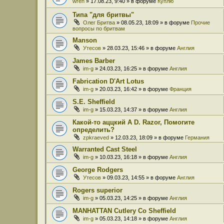
wren
» 17.08.23, 9:40 » в форуме
Куплю
Типа "для бритвы"
Олег Бритва
» 08.05.23, 18:09 » в форуме
Прочие
вопросы по бритвам
Manson
Утесов
» 28.03.23, 15:46 » в форуме
Англия
James Barber
im-g
» 24.03.23, 16:25 » в форуме
Англия
Fabrication D'Art Lotus
im-g
» 20.03.23, 16:42 » в форуме
Франция
S.E. Sheffield
im-g
» 15.03.23, 14:37 » в форуме
Англия
Какой-то аццкий A D. Razor, Помогите
определить?
zpkraeved
» 12.03.23, 18:09 » в форуме
Германия
Warranted Cast Steel
im-g
» 10.03.23, 16:18 » в форуме
Англия
George Rodgers
Утесов
» 09.03.23, 14:55 » в форуме
Англия
Rogers superior
im-g
» 05.03.23, 14:25 » в форуме
Англия
MANHATTAN Cutlery Co Sheffield
im-g
» 05.03.23, 14:18 » в форуме
Англия