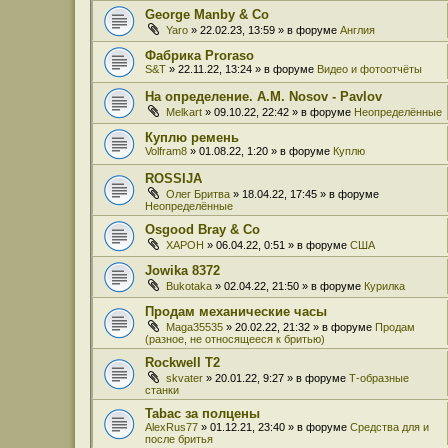
George Manby & Co
Yaro
» 22.02.23, 13:59 » в форуме
Англия
Фабрика Proraso
S&T
» 22.11.22, 13:24 » в форуме
Видео и фотоотчёты
На определение. A.M. Nosov - Pavlov
Melkart
» 09.10.22, 22:42 » в форуме
Неопределённые
Куплю ремень
Volfram8
» 01.08.22, 1:20 » в форуме
Куплю
ROSSIJA
Олег Бритва
» 18.04.22, 17:45 » в форуме
Неопределённые
Osgood Bray & Co
XAPOH
» 06.04.22, 0:51 » в форуме
США
Jowika 8372
Bukotaka
» 02.04.22, 21:50 » в форуме
Курилка
Продам механические часы
Maga35535
» 20.02.22, 21:32 » в форуме
Продам
(разное, не относящееся к бритью)
Rockwell T2
skvater
» 20.01.22, 9:27 » в форуме
Т-образные
станки
Tabac за полцены
AlexRus77
» 01.12.21, 23:40 » в форуме
Средства для и
после бритья