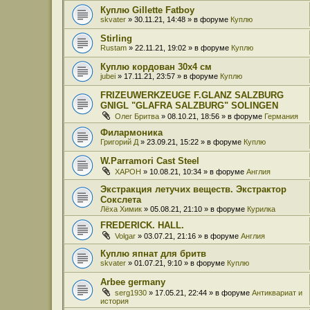
Куплю Gillette Fatboy
skvater
» 30.11.21, 14:48 » в форуме
Куплю
Stirling
Rustam
» 22.11.21, 19:02 » в форуме
Куплю
Куплю кордован 30x4 см
jubei
» 17.11.21, 23:57 » в форуме
Куплю
FRIZEUWERKZEUGE F.GLANZ SALZBURG
GNIGL "GLAFRA SALZBURG" SOLINGEN
Олег Бритва
» 08.10.21, 18:56 » в форуме
Германия
Филармоника
Григорий Д
» 23.09.21, 15:22 » в форуме
Куплю
W.Parramori Cast Steel
XAPOH
» 10.08.21, 10:34 » в форуме
Англия
Экстракция летучих веществ. Экстрактор
Сокслета
Лёха Химик
» 05.08.21, 21:10 » в форуме
Курилка
FREDERICK. HALL.
Volgar
» 03.07.21, 21:16 » в форуме
Англия
Куплю япнат для бритв
skvater
» 01.07.21, 9:10 » в форуме
Куплю
Arbee germany
serg1930
» 17.05.21, 22:44 » в форуме
Антиквариат и
история