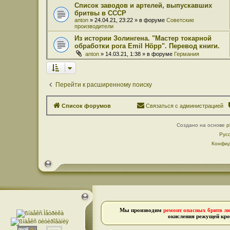
Список заводов и артелей, выпускавших
бритвы в СССР
anton
» 24.04.21, 23:22 » в форуме
Советские
производители
Из истории Золингена. "Мастер токарной
обработки рога Emil Höpp". Перевод книги.
anton
» 14.03.21, 1:38 » в форуме
Германия
Перейти к расширенному поиску
Список форумов
Связаться с администрацией
Создано на основе
p
Рус
Конфид
Мы производим
ремонт опасных бритв л
окисления режущей кро