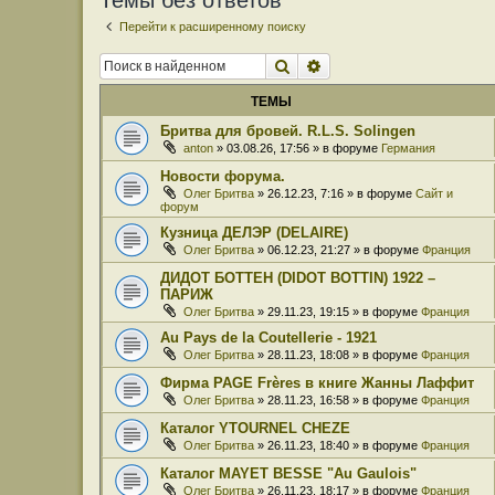
Темы без ответов
Перейти к расширенному поиску
Поиск
Расширенный поиск
ТЕМЫ
Бритва для бровей. R.L.S. Solingen
anton
» 03.08.26, 17:56 » в форуме
Германия
Новости форума.
Олег Бритва
» 26.12.23, 7:16 » в форуме
Сайт и
форум
Кузница ДЕЛЭР (DELAIRE)
Олег Бритва
» 06.12.23, 21:27 » в форуме
Франция
ДИДОТ БОТТЕН (DIDOT BOTTIN) 1922 –
ПАРИЖ
Олег Бритва
» 29.11.23, 19:15 » в форуме
Франция
Au Pays de la Coutellerie - 1921
Олег Бритва
» 28.11.23, 18:08 » в форуме
Франция
Фирма PAGE Frères в книге Жанны Лаффит
Олег Бритва
» 28.11.23, 16:58 » в форуме
Франция
Каталог YTOURNEL CHEZE
Олег Бритва
» 26.11.23, 18:40 » в форуме
Франция
Каталог MAYET BESSE "Au Gaulois"
Олег Бритва
» 26.11.23, 18:17 » в форуме
Франция