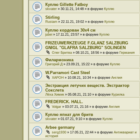
Куплю Gillette Fatboy
skvater
» 30.11.21, 14:48 » в форуме
Куплю
Stirling
Rustam
» 22.11.21, 19:02 » в форуме
Куплю
Куплю кордован 30x4 см
jubei
» 17.11.21, 23:57 » в форуме
Куплю
FRIZEUWERKZEUGE F.GLANZ SALZBURG
GNIGL "GLAFRA SALZBURG" SOLINGEN
Олег Бритва
» 08.10.21, 18:56 » в форуме
Германия
Филармоника
Григорий Д
» 23.09.21, 15:22 » в форуме
Куплю
W.Parramori Cast Steel
XAPOH
» 10.08.21, 10:34 » в форуме
Англия
Экстракция летучих веществ. Экстрактор
Сокслета
Лёха Химик
» 05.08.21, 21:10 » в форуме
Курилка
FREDERICK. HALL.
Volgar
» 03.07.21, 21:16 » в форуме
Англия
Куплю япнат для бритв
skvater
» 01.07.21, 9:10 » в форуме
Куплю
Arbee germany
serg1930
» 17.05.21, 22:44 » в форуме
Антиквариат и
история