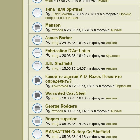
wren
» 17.08.23, 9:40 » в форуме
Куплю
Типа "для бритвы"
Олег Бритва
» 08.05.23, 18:09 » в форуме
Прочие
вопросы по бритвам
Manson
Утесов
» 28.03.23, 15:46 » в форуме
Англия
James Barber
im-g
» 24.03.23, 16:25 » в форуме
Англия
Fabrication D'Art Lotus
im-g
» 20.03.23, 16:42 » в форуме
Франция
S.E. Sheffield
im-g
» 15.03.23, 14:37 » в форуме
Англия
Какой-то аццкий A D. Razor, Помогите
определить?
zpkraeved
» 12.03.23, 18:09 » в форуме
Германия
Warranted Cast Steel
im-g
» 10.03.23, 16:18 » в форуме
Англия
George Rodgers
Утесов
» 09.03.23, 14:55 » в форуме
Англия
Rogers superior
im-g
» 05.03.23, 14:25 » в форуме
Англия
MANHATTAN Cutlery Co Sheffield
im-g
» 05.03.23, 14:18 » в форуме
Англия