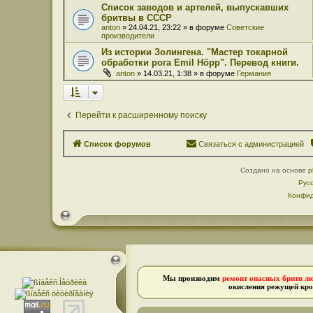
Список заводов и артелей, выпускавших
бритвы в СССР
anton
» 24.04.21, 23:22 » в форуме
Советские
производители
Из истории Золингена. "Мастер токарной
обработки рога Emil Höpp". Перевод книги.
anton
» 14.03.21, 1:38 » в форуме
Германия
Перейти к расширенному поиску
Список форумов
Связаться с администрацией
Создано на основе
p
Рус
Конфид
Мы производим
ремонт опасных бритв л
окисления режущей кро