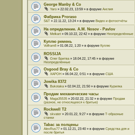
George Manby & Co
Yaro
» 22.02.23, 13:59 » в форуме
Англия
Фабрика Proraso
S&T
» 22.11.22, 13:24 » в форуме
Видео и фотоотчёты
На определение. A.M. Nosov - Pavlov
Melkart
» 09.10.22, 22:42 » в форуме
Неопределённые
Куплю ремень
Volfram8
» 01.08.22, 1:20 » в форуме
Куплю
ROSSIJA
Олег Бритва
» 18.04.22, 17:45 » в форуме
Неопределённые
Osgood Bray & Co
XAPOH
» 06.04.22, 0:51 » в форуме
США
Jowika 8372
Bukotaka
» 02.04.22, 21:50 » в форуме
Курилка
Продам механические часы
Maga35535
» 20.02.22, 21:32 » в форуме
Продам
(разное, не относящееся к бритью)
Rockwell T2
skvater
» 20.01.22, 9:27 » в форуме
Т-образные
станки
Tabac за полцены
AlexRus77
» 01.12.21, 23:40 » в форуме
Средства для и
после бритья