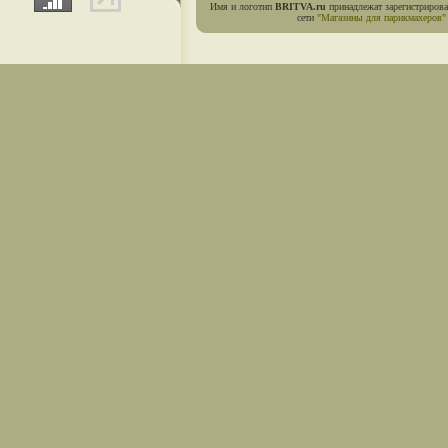
Имя и логотип
BRITVA.ru
принадлежат зарегистриров
сети
"Магазины для парикмахеров"