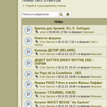
Темы без ответов
Перейти к расширенному поиску
Поиск
Расширенный поиск
ТЕМЫ
Бритва для бровей. R.L.S. Solingen
anton
» 03.08.26, 17:56 » в форуме
Германия
Новости форума.
Олег Бритва
» 26.12.23, 7:16 » в форуме
Сайт и
форум
Кузница ДЕЛЭР (DELAIRE)
Олег Бритва
» 06.12.23, 21:27 » в форуме
Франция
ДИДОТ БОТТЕН (DIDOT BOTTIN) 1922 –
ПАРИЖ
Олег Бритва
» 29.11.23, 19:15 » в форуме
Франция
Au Pays de la Coutellerie - 1921
Олег Бритва
» 28.11.23, 18:08 » в форуме
Франция
Фирма PAGE Frères в книге Жанны Лаффит
Олег Бритва
» 28.11.23, 16:58 » в форуме
Франция
Каталог YTOURNEL CHEZE
Олег Бритва
» 26.11.23, 18:40 » в форуме
Франция
Каталог MAYET BESSE "Au Gaulois"
Олег Бритва
» 26.11.23, 18:17 » в форуме
Франция