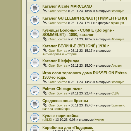
Каталог Alcide MARCLAND
Олег Бритва
» 26.11.23, 18:07 » в форуме
Франция
Каталог GUILLEMIN RENAUT( ГИЙМЕН РЕНО)
Олег Бритва
» 26.11.23, 17:11 » в форуме
Франция
Кузницы Болоньи - СОМЛЕ (Bologne -
SOMMELET) - 1890, каталог
Олег Бритва
» 26.11.23, 16:57 » в форуме
Франция
Каталог БЕЛИНЬЕ (BÉLIGNÉ) 1930 г.
Олег Бритва
» 26.11.23, 15:17 » в форуме
Антиквариат и история
Каталог Шеффилда
Олег Бритва
» 26.11.23, 15:00 » в форуме
Англия
Игра слов торгового дома RUSSELON Frères
1930-го года.
Олег Бритва
» 26.11.23, 14:35 » в форуме
Франция
Palmer Chicago razor
Олег Бритва
» 24.11.23, 22:44 » в форуме
США
Средневековые бритвы
Олег Бритва
» 05.11.23, 15:43 » в форуме
Бритвы с
начала нашей эры.
Куплю тюрингийца
roll123
» 13.10.23, 0:03 » в форуме
Куплю
Коробочка для «Подарка».