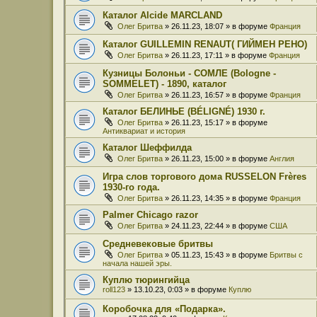
Каталог Alcide MARCLAND
Олег Бритва
» 26.11.23, 18:07 » в форуме
Франция
Каталог GUILLEMIN RENAUT( ГИЙМЕН РЕНО)
Олег Бритва
» 26.11.23, 17:11 » в форуме
Франция
Кузницы Болоньи - СОМЛЕ (Bologne -
SOMMELET) - 1890, каталог
Олег Бритва
» 26.11.23, 16:57 » в форуме
Франция
Каталог БЕЛИНЬЕ (BÉLIGNÉ) 1930 г.
Олег Бритва
» 26.11.23, 15:17 » в форуме
Антиквариат и история
Каталог Шеффилда
Олег Бритва
» 26.11.23, 15:00 » в форуме
Англия
Игра слов торгового дома RUSSELON Frères
1930-го года.
Олег Бритва
» 26.11.23, 14:35 » в форуме
Франция
Palmer Chicago razor
Олег Бритва
» 24.11.23, 22:44 » в форуме
США
Средневековые бритвы
Олег Бритва
» 05.11.23, 15:43 » в форуме
Бритвы с
начала нашей эры.
Куплю тюрингийца
roll123
» 13.10.23, 0:03 » в форуме
Куплю
Коробочка для «Подарка».