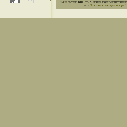
Имя и логотип
BRITVA.ru
принадлежат зарегистриров
сети
"Магазины для парикмахеров"