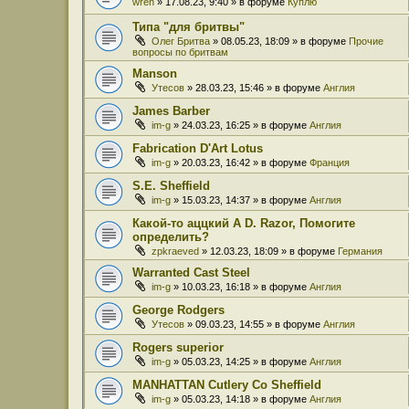
wren
» 17.08.23, 9:40 » в форуме
Куплю
Типа "для бритвы"
Олег Бритва
» 08.05.23, 18:09 » в форуме
Прочие
вопросы по бритвам
Manson
Утесов
» 28.03.23, 15:46 » в форуме
Англия
James Barber
im-g
» 24.03.23, 16:25 » в форуме
Англия
Fabrication D'Art Lotus
im-g
» 20.03.23, 16:42 » в форуме
Франция
S.E. Sheffield
im-g
» 15.03.23, 14:37 » в форуме
Англия
Какой-то аццкий A D. Razor, Помогите
определить?
zpkraeved
» 12.03.23, 18:09 » в форуме
Германия
Warranted Cast Steel
im-g
» 10.03.23, 16:18 » в форуме
Англия
George Rodgers
Утесов
» 09.03.23, 14:55 » в форуме
Англия
Rogers superior
im-g
» 05.03.23, 14:25 » в форуме
Англия
MANHATTAN Cutlery Co Sheffield
im-g
» 05.03.23, 14:18 » в форуме
Англия