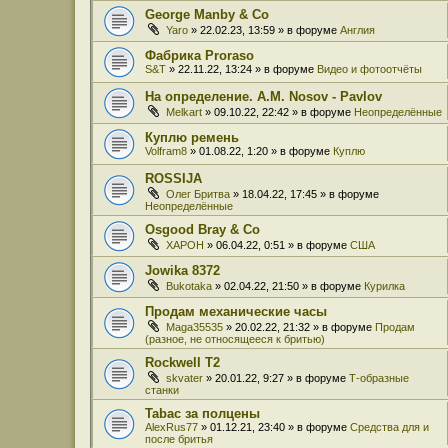
George Manby & Co
Yaro
» 22.02.23, 13:59 » в форуме
Англия
Фабрика Proraso
S&T
» 22.11.22, 13:24 » в форуме
Видео и фотоотчёты
На определение. A.M. Nosov - Pavlov
Melkart
» 09.10.22, 22:42 » в форуме
Неопределённые
Куплю ремень
Volfram8
» 01.08.22, 1:20 » в форуме
Куплю
ROSSIJA
Олег Бритва
» 18.04.22, 17:45 » в форуме
Неопределённые
Osgood Bray & Co
XAPOH
» 06.04.22, 0:51 » в форуме
США
Jowika 8372
Bukotaka
» 02.04.22, 21:50 » в форуме
Курилка
Продам механические часы
Maga35535
» 20.02.22, 21:32 » в форуме
Продам
(разное, не относящееся к бритью)
Rockwell T2
skvater
» 20.01.22, 9:27 » в форуме
Т-образные
станки
Tabac за полцены
AlexRus77
» 01.12.21, 23:40 » в форуме
Средства для и
после бритья