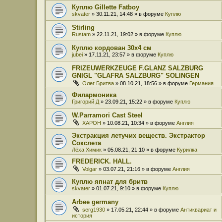
Куплю Gillette Fatboy
skvater
» 30.11.21, 14:48 » в форуме
Куплю
Stirling
Rustam
» 22.11.21, 19:02 » в форуме
Куплю
Куплю кордован 30x4 см
jubei
» 17.11.21, 23:57 » в форуме
Куплю
FRIZEUWERKZEUGE F.GLANZ SALZBURG
GNIGL "GLAFRA SALZBURG" SOLINGEN
Олег Бритва
» 08.10.21, 18:56 » в форуме
Германия
Филармоника
Григорий Д
» 23.09.21, 15:22 » в форуме
Куплю
W.Parramori Cast Steel
XAPOH
» 10.08.21, 10:34 » в форуме
Англия
Экстракция летучих веществ. Экстрактор
Сокслета
Лёха Химик
» 05.08.21, 21:10 » в форуме
Курилка
FREDERICK. HALL.
Volgar
» 03.07.21, 21:16 » в форуме
Англия
Куплю япнат для бритв
skvater
» 01.07.21, 9:10 » в форуме
Куплю
Arbee germany
serg1930
» 17.05.21, 22:44 » в форуме
Антиквариат и
история