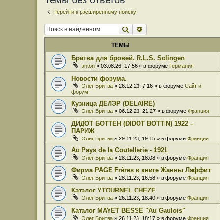
Темы без ответов
Перейти к расширенному поиску
Поиск
Расширенный поиск
ТЕМЫ
Бритва для бровей. R.L.S. Solingen
anton
» 03.08.26, 17:56 » в форуме
Германия
Новости форума.
Олег Бритва
» 26.12.23, 7:16 » в форуме
Сайт и
форум
Кузница ДЕЛЭР (DELAIRE)
Олег Бритва
» 06.12.23, 21:27 » в форуме
Франция
ДИДОТ БОТТЕН (DIDOT BOTTIN) 1922 –
ПАРИЖ
Олег Бритва
» 29.11.23, 19:15 » в форуме
Франция
Au Pays de la Coutellerie - 1921
Олег Бритва
» 28.11.23, 18:08 » в форуме
Франция
Фирма PAGE Frères в книге Жанны Лаффит
Олег Бритва
» 28.11.23, 16:58 » в форуме
Франция
Каталог YTOURNEL CHEZE
Олег Бритва
» 26.11.23, 18:40 » в форуме
Франция
Каталог MAYET BESSE "Au Gaulois"
Олег Бритва
» 26.11.23, 18:17 » в форуме
Франция