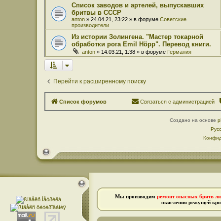
Список заводов и артелей, выпускавших
бритвы в СССР
anton
» 24.04.21, 23:22 » в форуме
Советские
производители
Из истории Золингена. "Мастер токарной
обработки рога Emil Höpp". Перевод книги.
anton
» 14.03.21, 1:38 » в форуме
Германия
Перейти к расширенному поиску
Список форумов
Связаться с администрацией
Создано на основе
p
Рус
Конфид
Мы производим
ремонт опасных бритв л
окисления режущей кро