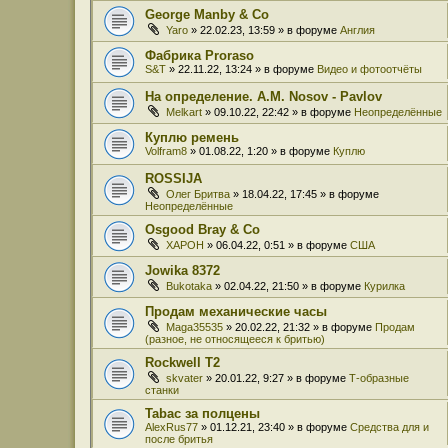
George Manby & Co
Yaro
» 22.02.23, 13:59 » в форуме
Англия
Фабрика Proraso
S&T
» 22.11.22, 13:24 » в форуме
Видео и фотоотчёты
На определение. A.M. Nosov - Pavlov
Melkart
» 09.10.22, 22:42 » в форуме
Неопределённые
Куплю ремень
Volfram8
» 01.08.22, 1:20 » в форуме
Куплю
ROSSIJA
Олег Бритва
» 18.04.22, 17:45 » в форуме
Неопределённые
Osgood Bray & Co
XAPOH
» 06.04.22, 0:51 » в форуме
США
Jowika 8372
Bukotaka
» 02.04.22, 21:50 » в форуме
Курилка
Продам механические часы
Maga35535
» 20.02.22, 21:32 » в форуме
Продам
(разное, не относящееся к бритью)
Rockwell T2
skvater
» 20.01.22, 9:27 » в форуме
Т-образные
станки
Tabac за полцены
AlexRus77
» 01.12.21, 23:40 » в форуме
Средства для и
после бритья