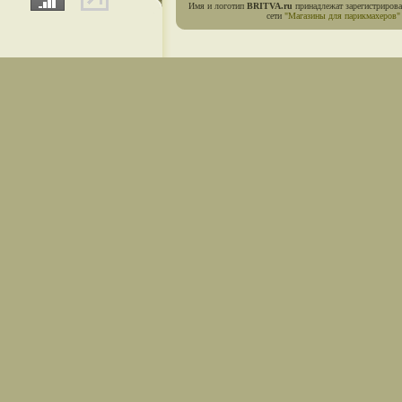
Имя и логотип
BRITVA.ru
принадлежат зарегистриров
сети
"Магазины для парикмахеров"