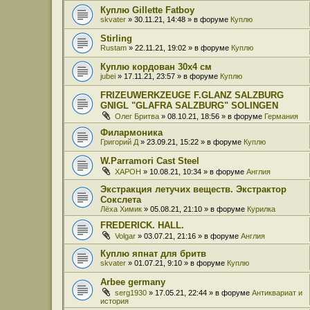
Куплю Gillette Fatboy
skvater
» 30.11.21, 14:48 » в форуме
Куплю
Stirling
Rustam
» 22.11.21, 19:02 » в форуме
Куплю
Куплю кордован 30x4 см
jubei
» 17.11.21, 23:57 » в форуме
Куплю
FRIZEUWERKZEUGE F.GLANZ SALZBURG
GNIGL "GLAFRA SALZBURG" SOLINGEN
Олег Бритва
» 08.10.21, 18:56 » в форуме
Германия
Филармоника
Григорий Д
» 23.09.21, 15:22 » в форуме
Куплю
W.Parramori Cast Steel
XAPOH
» 10.08.21, 10:34 » в форуме
Англия
Экстракция летучих веществ. Экстрактор
Сокслета
Лёха Химик
» 05.08.21, 21:10 » в форуме
Курилка
FREDERICK. HALL.
Volgar
» 03.07.21, 21:16 » в форуме
Англия
Куплю япнат для бритв
skvater
» 01.07.21, 9:10 » в форуме
Куплю
Arbee germany
serg1930
» 17.05.21, 22:44 » в форуме
Антиквариат и
история