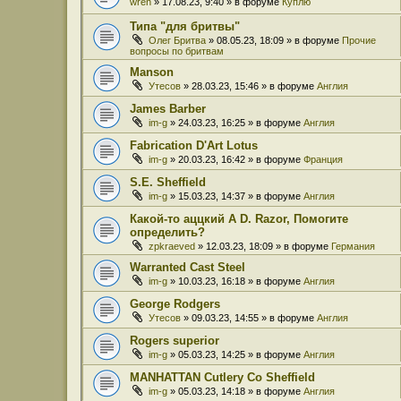
wren
» 17.08.23, 9:40 » в форуме
Куплю
Типа "для бритвы"
Олег Бритва
» 08.05.23, 18:09 » в форуме
Прочие
вопросы по бритвам
Manson
Утесов
» 28.03.23, 15:46 » в форуме
Англия
James Barber
im-g
» 24.03.23, 16:25 » в форуме
Англия
Fabrication D'Art Lotus
im-g
» 20.03.23, 16:42 » в форуме
Франция
S.E. Sheffield
im-g
» 15.03.23, 14:37 » в форуме
Англия
Какой-то аццкий A D. Razor, Помогите
определить?
zpkraeved
» 12.03.23, 18:09 » в форуме
Германия
Warranted Cast Steel
im-g
» 10.03.23, 16:18 » в форуме
Англия
George Rodgers
Утесов
» 09.03.23, 14:55 » в форуме
Англия
Rogers superior
im-g
» 05.03.23, 14:25 » в форуме
Англия
MANHATTAN Cutlery Co Sheffield
im-g
» 05.03.23, 14:18 » в форуме
Англия