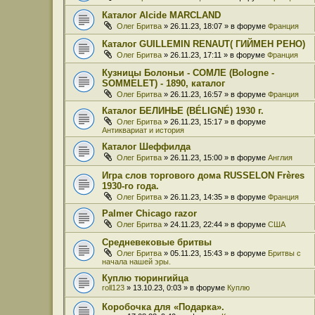
Каталог Alcide MARCLAND
Олег Бритва
» 26.11.23, 18:07 » в форуме
Франция
Каталог GUILLEMIN RENAUT( ГИЙМЕН РЕНО)
Олег Бритва
» 26.11.23, 17:11 » в форуме
Франция
Кузницы Болоньи - СОМЛЕ (Bologne -
SOMMELET) - 1890, каталог
Олег Бритва
» 26.11.23, 16:57 » в форуме
Франция
Каталог БЕЛИНЬЕ (BÉLIGNÉ) 1930 г.
Олег Бритва
» 26.11.23, 15:17 » в форуме
Антиквариат и история
Каталог Шеффилда
Олег Бритва
» 26.11.23, 15:00 » в форуме
Англия
Игра слов торгового дома RUSSELON Frères
1930-го года.
Олег Бритва
» 26.11.23, 14:35 » в форуме
Франция
Palmer Chicago razor
Олег Бритва
» 24.11.23, 22:44 » в форуме
США
Средневековые бритвы
Олег Бритва
» 05.11.23, 15:43 » в форуме
Бритвы с
начала нашей эры.
Куплю тюрингийца
roll123
» 13.10.23, 0:03 » в форуме
Куплю
Коробочка для «Подарка».