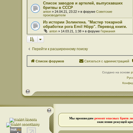
Список заводов и артелей, выпускавших
бритвы в СССР
anton
» 24.04.21, 23:22 » в форуме
Советские
производители
Из истории Золингена. "Мастер токарной
обработки рога Emil Höpp". Перевод книги.
anton
» 14.03.21, 1:38 » в форуме
Германия
Перейти к расширенному поиску
Список форумов
Связаться с администрацией
Создано на основе
p
Рус
Конфид
Мы производим
ремонт опасных бритв л
окисления режущей кро