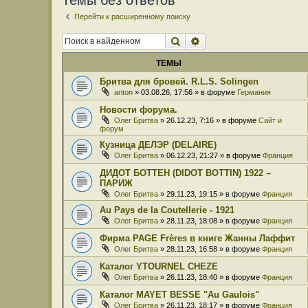
Темы без ответов
Перейти к расширенному поиску
Поиск
Расширенный поиск
ТЕМЫ
Бритва для бровей. R.L.S. Solingen
anton
» 03.08.26, 17:56 » в форуме
Германия
Новости форума.
Олег Бритва
» 26.12.23, 7:16 » в форуме
Сайт и
форум
Кузница ДЕЛЭР (DELAIRE)
Олег Бритва
» 06.12.23, 21:27 » в форуме
Франция
ДИДОТ БОТТЕН (DIDOT BOTTIN) 1922 –
ПАРИЖ
Олег Бритва
» 29.11.23, 19:15 » в форуме
Франция
Au Pays de la Coutellerie - 1921
Олег Бритва
» 28.11.23, 18:08 » в форуме
Франция
Фирма PAGE Frères в книге Жанны Лаффит
Олег Бритва
» 28.11.23, 16:58 » в форуме
Франция
Каталог YTOURNEL CHEZE
Олег Бритва
» 26.11.23, 18:40 » в форуме
Франция
Каталог MAYET BESSE "Au Gaulois"
Олег Бритва
» 26.11.23, 18:17 » в форуме
Франция