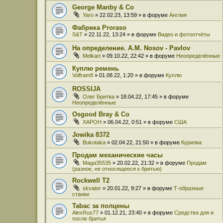
George Manby & Co
Yaro
» 22.02.23, 13:59 » в форуме
Англия
Фабрика Proraso
S&T
» 22.11.22, 13:24 » в форуме
Видео и фотоотчёты
На определение. A.M. Nosov - Pavlov
Melkart
» 09.10.22, 22:42 » в форуме
Неопределённые
Куплю ремень
Volfram8
» 01.08.22, 1:20 » в форуме
Куплю
ROSSIJA
Олег Бритва
» 18.04.22, 17:45 » в форуме
Неопределённые
Osgood Bray & Co
XAPOH
» 06.04.22, 0:51 » в форуме
США
Jowika 8372
Bukotaka
» 02.04.22, 21:50 » в форуме
Курилка
Продам механические часы
Maga35535
» 20.02.22, 21:32 » в форуме
Продам
(разное, не относящееся к бритью)
Rockwell T2
skvater
» 20.01.22, 9:27 » в форуме
Т-образные
станки
Tabac за полцены
AlexRus77
» 01.12.21, 23:40 » в форуме
Средства для и
после бритья