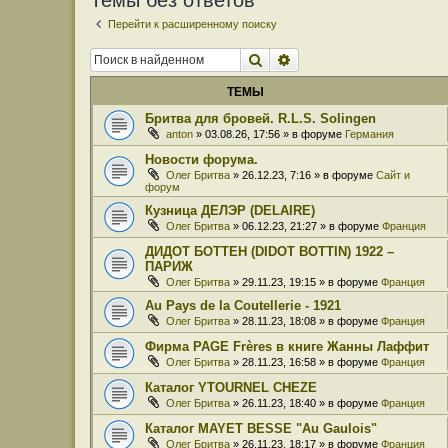
Темы без ответов
Перейти к расширенному поиску
Поиск
Расширенный поиск
ТЕМЫ
Бритва для бровей. R.L.S. Solingen
anton
» 03.08.26, 17:56 » в форуме
Германия
Новости форума.
Олег Бритва
» 26.12.23, 7:16 » в форуме
Сайт и
форум
Кузница ДЕЛЭР (DELAIRE)
Олег Бритва
» 06.12.23, 21:27 » в форуме
Франция
ДИДОТ БОТТЕН (DIDOT BOTTIN) 1922 –
ПАРИЖ
Олег Бритва
» 29.11.23, 19:15 » в форуме
Франция
Au Pays de la Coutellerie - 1921
Олег Бритва
» 28.11.23, 18:08 » в форуме
Франция
Фирма PAGE Frères в книге Жанны Лаффит
Олег Бритва
» 28.11.23, 16:58 » в форуме
Франция
Каталог YTOURNEL CHEZE
Олег Бритва
» 26.11.23, 18:40 » в форуме
Франция
Каталог MAYET BESSE "Au Gaulois"
Олег Бритва
» 26.11.23, 18:17 » в форуме
Франция