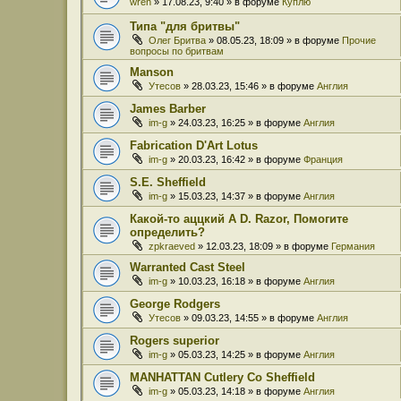
wren
» 17.08.23, 9:40 » в форуме
Куплю
Типа "для бритвы"
Олег Бритва
» 08.05.23, 18:09 » в форуме
Прочие
вопросы по бритвам
Manson
Утесов
» 28.03.23, 15:46 » в форуме
Англия
James Barber
im-g
» 24.03.23, 16:25 » в форуме
Англия
Fabrication D'Art Lotus
im-g
» 20.03.23, 16:42 » в форуме
Франция
S.E. Sheffield
im-g
» 15.03.23, 14:37 » в форуме
Англия
Какой-то аццкий A D. Razor, Помогите
определить?
zpkraeved
» 12.03.23, 18:09 » в форуме
Германия
Warranted Cast Steel
im-g
» 10.03.23, 16:18 » в форуме
Англия
George Rodgers
Утесов
» 09.03.23, 14:55 » в форуме
Англия
Rogers superior
im-g
» 05.03.23, 14:25 » в форуме
Англия
MANHATTAN Cutlery Co Sheffield
im-g
» 05.03.23, 14:18 » в форуме
Англия