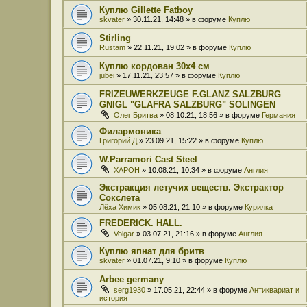
Куплю Gillette Fatboy
skvater
» 30.11.21, 14:48 » в форуме
Куплю
Stirling
Rustam
» 22.11.21, 19:02 » в форуме
Куплю
Куплю кордован 30x4 см
jubei
» 17.11.21, 23:57 » в форуме
Куплю
FRIZEUWERKZEUGE F.GLANZ SALZBURG
GNIGL "GLAFRA SALZBURG" SOLINGEN
Олег Бритва
» 08.10.21, 18:56 » в форуме
Германия
Филармоника
Григорий Д
» 23.09.21, 15:22 » в форуме
Куплю
W.Parramori Cast Steel
XAPOH
» 10.08.21, 10:34 » в форуме
Англия
Экстракция летучих веществ. Экстрактор
Сокслета
Лёха Химик
» 05.08.21, 21:10 » в форуме
Курилка
FREDERICK. HALL.
Volgar
» 03.07.21, 21:16 » в форуме
Англия
Куплю япнат для бритв
skvater
» 01.07.21, 9:10 » в форуме
Куплю
Arbee germany
serg1930
» 17.05.21, 22:44 » в форуме
Антиквариат и
история