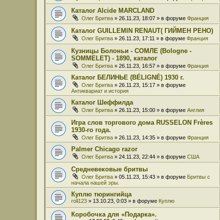
Каталог Alcide MARCLAND
Олег Бритва
» 26.11.23, 18:07 » в форуме
Франция
Каталог GUILLEMIN RENAUT( ГИЙМЕН РЕНО)
Олег Бритва
» 26.11.23, 17:11 » в форуме
Франция
Кузницы Болоньи - СОМЛЕ (Bologne -
SOMMELET) - 1890, каталог
Олег Бритва
» 26.11.23, 16:57 » в форуме
Франция
Каталог БЕЛИНЬЕ (BÉLIGNÉ) 1930 г.
Олег Бритва
» 26.11.23, 15:17 » в форуме
Антиквариат и история
Каталог Шеффилда
Олег Бритва
» 26.11.23, 15:00 » в форуме
Англия
Игра слов торгового дома RUSSELON Frères
1930-го года.
Олег Бритва
» 26.11.23, 14:35 » в форуме
Франция
Palmer Chicago razor
Олег Бритва
» 24.11.23, 22:44 » в форуме
США
Средневековые бритвы
Олег Бритва
» 05.11.23, 15:43 » в форуме
Бритвы с
начала нашей эры.
Куплю тюрингийца
roll123
» 13.10.23, 0:03 » в форуме
Куплю
Коробочка для «Подарка».