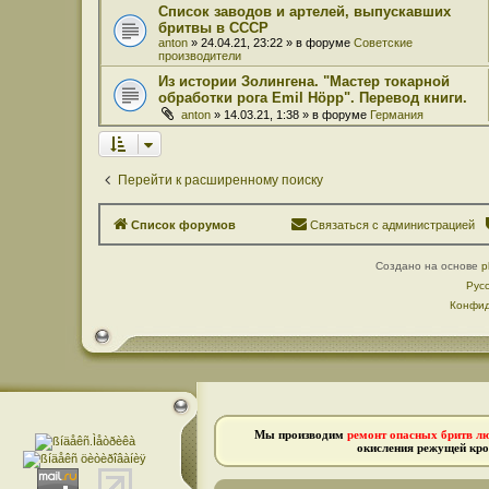
Список заводов и артелей, выпускавших
бритвы в СССР
anton
» 24.04.21, 23:22 » в форуме
Советские
производители
Из истории Золингена. "Мастер токарной
обработки рога Emil Höpp". Перевод книги.
anton
» 14.03.21, 1:38 » в форуме
Германия
Перейти к расширенному поиску
Список форумов
Связаться с администрацией
Создано на основе
p
Рус
Конфид
Мы производим
ремонт опасных бритв л
окисления режущей кро