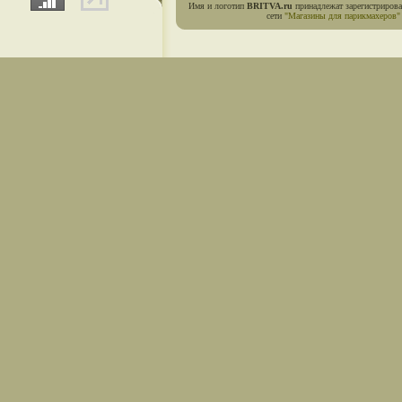
Имя и логотип
BRITVA.ru
принадлежат зарегистриров
сети
"Магазины для парикмахеров"