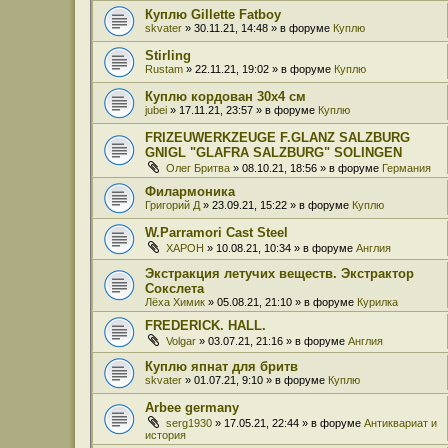
Куплю Gillette Fatboy
skvater
» 30.11.21, 14:48 » в форуме
Куплю
Stirling
Rustam
» 22.11.21, 19:02 » в форуме
Куплю
Куплю кордован 30x4 см
jubei
» 17.11.21, 23:57 » в форуме
Куплю
FRIZEUWERKZEUGE F.GLANZ SALZBURG
GNIGL "GLAFRA SALZBURG" SOLINGEN
Олег Бритва
» 08.10.21, 18:56 » в форуме
Германия
Филармоника
Григорий Д
» 23.09.21, 15:22 » в форуме
Куплю
W.Parramori Cast Steel
XAPOH
» 10.08.21, 10:34 » в форуме
Англия
Экстракция летучих веществ. Экстрактор
Сокслета
Лёха Химик
» 05.08.21, 21:10 » в форуме
Курилка
FREDERICK. HALL.
Volgar
» 03.07.21, 21:16 » в форуме
Англия
Куплю япнат для бритв
skvater
» 01.07.21, 9:10 » в форуме
Куплю
Arbee germany
serg1930
» 17.05.21, 22:44 » в форуме
Антиквариат и
история