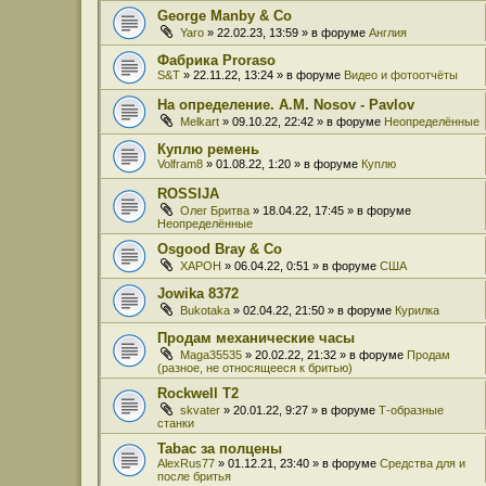
George Manby & Co
Yaro
» 22.02.23, 13:59 » в форуме
Англия
Фабрика Proraso
S&T
» 22.11.22, 13:24 » в форуме
Видео и фотоотчёты
На определение. A.M. Nosov - Pavlov
Melkart
» 09.10.22, 22:42 » в форуме
Неопределённые
Куплю ремень
Volfram8
» 01.08.22, 1:20 » в форуме
Куплю
ROSSIJA
Олег Бритва
» 18.04.22, 17:45 » в форуме
Неопределённые
Osgood Bray & Co
XAPOH
» 06.04.22, 0:51 » в форуме
США
Jowika 8372
Bukotaka
» 02.04.22, 21:50 » в форуме
Курилка
Продам механические часы
Maga35535
» 20.02.22, 21:32 » в форуме
Продам
(разное, не относящееся к бритью)
Rockwell T2
skvater
» 20.01.22, 9:27 » в форуме
Т-образные
станки
Tabac за полцены
AlexRus77
» 01.12.21, 23:40 » в форуме
Средства для и
после бритья