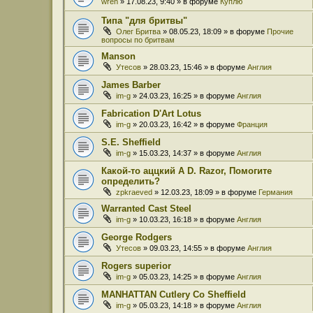
wren
» 17.08.23, 9:40 » в форуме
Куплю
Типа "для бритвы"
Олег Бритва
» 08.05.23, 18:09 » в форуме
Прочие
вопросы по бритвам
Manson
Утесов
» 28.03.23, 15:46 » в форуме
Англия
James Barber
im-g
» 24.03.23, 16:25 » в форуме
Англия
Fabrication D'Art Lotus
im-g
» 20.03.23, 16:42 » в форуме
Франция
S.E. Sheffield
im-g
» 15.03.23, 14:37 » в форуме
Англия
Какой-то аццкий A D. Razor, Помогите
определить?
zpkraeved
» 12.03.23, 18:09 » в форуме
Германия
Warranted Cast Steel
im-g
» 10.03.23, 16:18 » в форуме
Англия
George Rodgers
Утесов
» 09.03.23, 14:55 » в форуме
Англия
Rogers superior
im-g
» 05.03.23, 14:25 » в форуме
Англия
MANHATTAN Cutlery Co Sheffield
im-g
» 05.03.23, 14:18 » в форуме
Англия