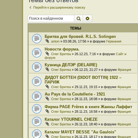
Темы без ответов
Перейти к расширенному поиску
Поиск
Расширенный поиск
ТЕМЫ
Бритва для бровей. R.L.S. Solingen
anton
» 03.08.26, 17:56 » в форуме
Германия
Новости форума.
Олег Бритва
» 26.12.23, 7:16 » в форуме
Сайт и
форум
Кузница ДЕЛЭР (DELAIRE)
Олег Бритва
» 06.12.23, 21:27 » в форуме
Франция
ДИДОТ БОТТЕН (DIDOT BOTTIN) 1922 –
ПАРИЖ
Олег Бритва
» 29.11.23, 19:15 » в форуме
Франция
Au Pays de la Coutellerie - 1921
Олег Бритва
» 28.11.23, 18:08 » в форуме
Франция
Фирма PAGE Frères в книге Жанны Лаффит
Олег Бритва
» 28.11.23, 16:58 » в форуме
Франция
Каталог YTOURNEL CHEZE
Олег Бритва
» 26.11.23, 18:40 » в форуме
Франция
Каталог MAYET BESSE "Au Gaulois"
Олег Бритва
» 26.11.23, 18:17 » в форуме
Франция