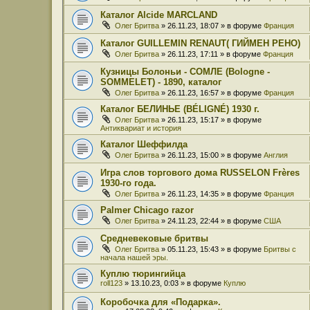
Каталог Alcide MARCLAND
Олег Бритва
» 26.11.23, 18:07 » в форуме
Франция
Каталог GUILLEMIN RENAUT( ГИЙМЕН РЕНО)
Олег Бритва
» 26.11.23, 17:11 » в форуме
Франция
Кузницы Болоньи - СОМЛЕ (Bologne -
SOMMELET) - 1890, каталог
Олег Бритва
» 26.11.23, 16:57 » в форуме
Франция
Каталог БЕЛИНЬЕ (BÉLIGNÉ) 1930 г.
Олег Бритва
» 26.11.23, 15:17 » в форуме
Антиквариат и история
Каталог Шеффилда
Олег Бритва
» 26.11.23, 15:00 » в форуме
Англия
Игра слов торгового дома RUSSELON Frères
1930-го года.
Олег Бритва
» 26.11.23, 14:35 » в форуме
Франция
Palmer Chicago razor
Олег Бритва
» 24.11.23, 22:44 » в форуме
США
Средневековые бритвы
Олег Бритва
» 05.11.23, 15:43 » в форуме
Бритвы с
начала нашей эры.
Куплю тюрингийца
roll123
» 13.10.23, 0:03 » в форуме
Куплю
Коробочка для «Подарка».