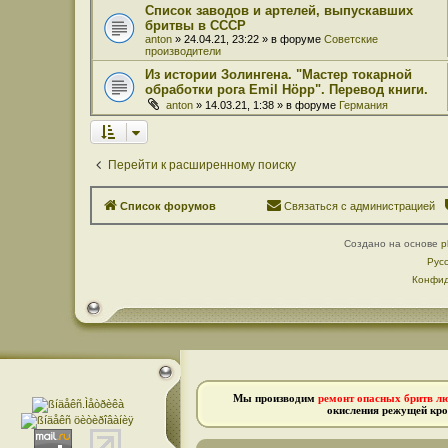
Список заводов и артелей, выпускавших
бритвы в СССР
anton
» 24.04.21, 23:22 » в форуме
Советские
производители
Из истории Золингена. "Мастер токарной
обработки рога Emil Höpp". Перевод книги.
anton
» 14.03.21, 1:38 » в форуме
Германия
Перейти к расширенному поиску
Список форумов
Связаться с администрацией
Создано на основе
p
Рус
Конфид
Мы производим
ремонт опасных бритв л
окисления режущей кро