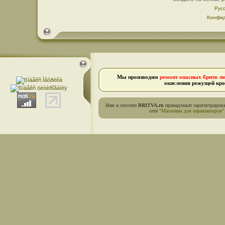
Рус
Конфид
Мы производим
ремонт опасных бритв л
окисления режущей кро
Имя и логотип
BRITVA.ru
принадлежат зарегистриров
сети
"Магазины для парикмахеров"