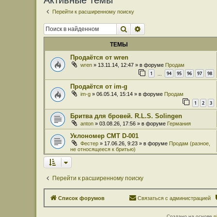
Активные темы
Перейти к расширенному поиску
Поиск
Расширенный поиск
ТЕМЫ
Продаётся от wren
wren
» 13.11.14, 12:47 » в форуме
Продам
1
94
95
96
97
98
…
Продаётся от im-g
im-g
» 06.05.14, 15:14 » в форуме
Продам
1
2
3
Бритва для бровей. R.L.S. Solingen
anton
» 03.08.26, 17:56 » в форуме
Германия
Уклономер СМТ D-001
Фестер
» 17.06.26, 9:23 » в форуме
Продам (разное,
не относящееся к бритью)
Перейти к расширенному поиску
Список форумов
Связаться с администрацией
Создано на основе
p