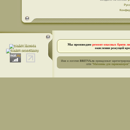
Рус
Конфид
Мы производим
ремонт опасных бритв л
окисления режущей кро
Имя и логотип
BRITVA.ru
принадлежат зарегистриров
сети
"Магазины для парикмахеров"