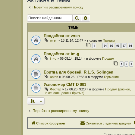
Активные темы
Перейти к расширенному поиску
Поиск
Расширенный поиск
ТЕМЫ
Продаётся от wren
wren
» 13.11.14, 12:47 » в форуме
Продам
1
94
95
96
97
98
…
Продаётся от im-g
im-g
» 06.05.14, 15:14 » в форуме
Продам
1
2
3
Бритва для бровей. R.L.S. Solingen
anton
» 03.08.26, 17:56 » в форуме
Германия
Уклономер СМТ D-001
Фестер
» 17.06.26, 9:23 » в форуме
Продам (разное,
не относящееся к бритью)
Перейти к расширенному поиску
Список форумов
Связаться с администрацией
Создано на основе
p