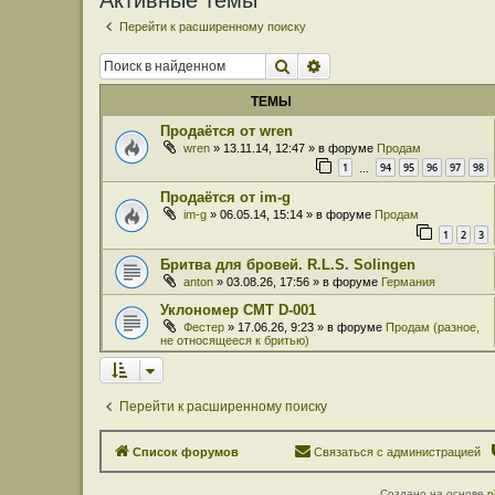
Активные темы
Перейти к расширенному поиску
Поиск
Расширенный поиск
ТЕМЫ
Продаётся от wren
wren
» 13.11.14, 12:47 » в форуме
Продам
1
94
95
96
97
98
…
Продаётся от im-g
im-g
» 06.05.14, 15:14 » в форуме
Продам
1
2
3
Бритва для бровей. R.L.S. Solingen
anton
» 03.08.26, 17:56 » в форуме
Германия
Уклономер СМТ D-001
Фестер
» 17.06.26, 9:23 » в форуме
Продам (разное,
не относящееся к бритью)
Перейти к расширенному поиску
Список форумов
Связаться с администрацией
Создано на основе
p