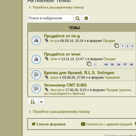
Активные темы
Перейти к расширенному поиску
Поиск
Расширенный поиск
ТЕМЫ
Продаётся от im-g
im-g
» 06.05.14, 15:14 » в форуме
Продам
1
2
3
Продаётся от wren
wren
» 13.11.14, 12:47 » в форуме
Продам
1
94
95
96
97
98
…
Бритва для бровей. R.L.S. Solingen
anton
» 03.08.26, 17:56 » в форуме
Германия
Уклономер СМТ D-001
Фестер
» 17.06.26, 9:23 » в форуме
Продам (разное,
не относящееся к бритью)
Перейти к расширенному поиску
Список форумов
Связаться с администрацией
Создано на основе
p