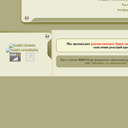
Рус
Конфид
Мы производим
ремонт опасных бритв л
окисления режущей кро
Имя и логотип
BRITVA.ru
принадлежат зарегистриров
сети
"Магазины для парикмахеров"