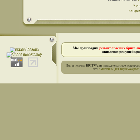
Рус
Конфид
Мы производим
ремонт опасных бритв л
окисления режущей кро
Имя и логотип
BRITVA.ru
принадлежат зарегистриров
сети
"Магазины для парикмахеров"