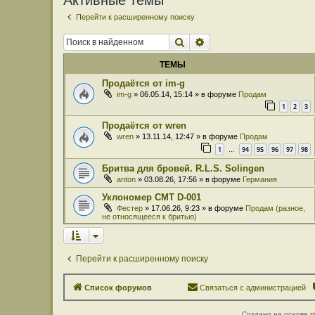
Активные темы
Перейти к расширенному поиску
Поиск
Расширенный поиск
ТЕМЫ
Продаётся от im-g
im-g
» 06.05.14, 15:14 » в форуме
Продам
1
2
3
Продаётся от wren
wren
» 13.11.14, 12:47 » в форуме
Продам
1
94
95
96
97
98
…
Бритва для бровей. R.L.S. Solingen
anton
» 03.08.26, 17:56 » в форуме
Германия
Уклономер СМТ D-001
Фестер
» 17.06.26, 9:23 » в форуме
Продам (разное,
не относящееся к бритью)
Перейти к расширенному поиску
Список форумов
Связаться с администрацией
Создано на основе
p