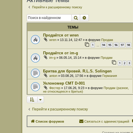
Активные темы
Перейти к расширенному поиску
Поиск
Расширенный поиск
ТЕМЫ
Продаётся от wren
wren
» 13.11.14, 12:47 » в форуме
Продам
1
94
95
96
97
98
…
Продаётся от im-g
im-g
» 06.05.14, 15:14 » в форуме
Продам
1
2
3
Бритва для бровей. R.L.S. Solingen
anton
» 03.08.26, 17:56 » в форуме
Германия
Уклономер СМТ D-001
Фестер
» 17.06.26, 9:23 » в форуме
Продам (разное,
не относящееся к бритью)
Перейти к расширенному поиску
Список форумов
Связаться с администрацией
Создано на основе
p