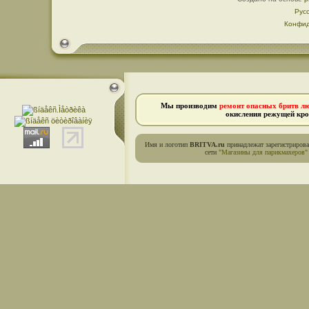
Рус
Конфид
Мы производим
ремонт опасных бритв л
окисления режущей кро
Имя и логотип
BRITVA.ru
принадлежат зарегистриров
сети
"Магазины для парикмахеров"