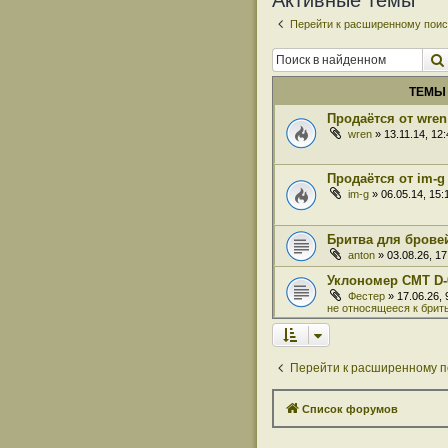
Активные темы
Перейти к расширенному поис
ТЕМЫ
Продаётся от wren
wren
» 13.11.14, 12
Продаётся от im-g
im-g
» 06.05.14, 15
Бритва для бровей
anton
» 03.08.26, 1
Уклономер СМТ D-
Фестер
» 17.06.26,
не относящееся к брит
Перейти к расширенному п
Список форумов