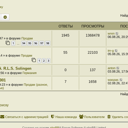
ку
Найд
Поиск
Расширенный поиск
ОТВЕТЫ
ПРОСМОТРЫ
ПОС
wren
1945
1368478
06.08.26, 20:2
:47 » в форуме
Продам
1
94
95
96
97
98
…
im-g
55
22103
05.08.26, 15:3
:14 » в форуме
Продам
1
2
3
. R.L.S. Solingen
anton
0
137
03.08.26, 17:5
7:56 » в форуме
Германия
001
waspas
7
1658
02.08.26, 22:4
 9:23 » в форуме
Продам (разное,
ью)
Найд
оиску
Связаться с администрацией
Наша команда
Пользователи
Удалить co
Создано на основе
phpBB
® Forum Software © phpBB Limited