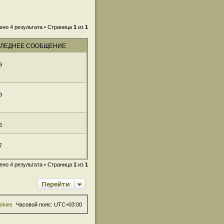
ено 4 результата • Страница
1
из
1
ЛЕДНЕЕ СООБЩЕНИЕ
9
9
6
7
ено 4 результата • Страница
1
из
1
Перейти
okies
Часовой пояс:
UTC+03:00