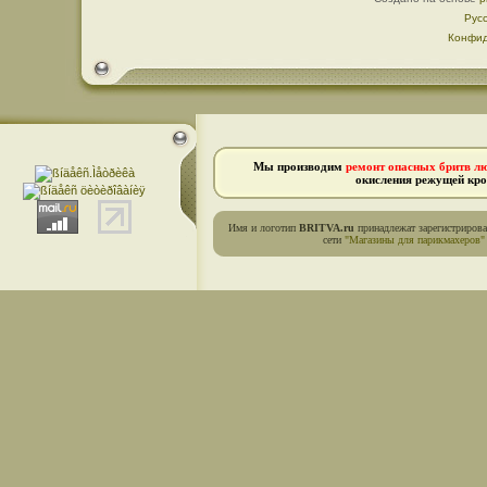
Рус
Конфид
Мы производим
ремонт опасных бритв л
окисления режущей кро
Имя и логотип
BRITVA.ru
принадлежат зарегистриров
сети
"Магазины для парикмахеров"