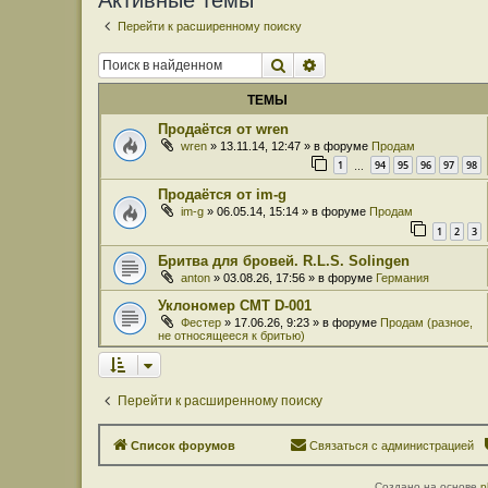
Активные темы
Перейти к расширенному поиску
Поиск
Расширенный поиск
ТЕМЫ
Продаётся от wren
wren
» 13.11.14, 12:47 » в форуме
Продам
1
94
95
96
97
98
…
Продаётся от im-g
im-g
» 06.05.14, 15:14 » в форуме
Продам
1
2
3
Бритва для бровей. R.L.S. Solingen
anton
» 03.08.26, 17:56 » в форуме
Германия
Уклономер СМТ D-001
Фестер
» 17.06.26, 9:23 » в форуме
Продам (разное,
не относящееся к бритью)
Перейти к расширенному поиску
Список форумов
Связаться с администрацией
Создано на основе
p