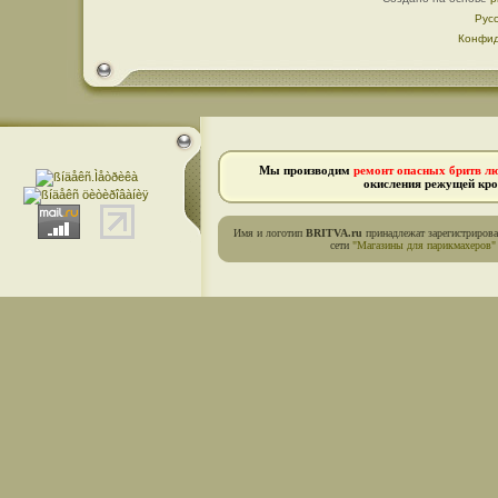
Рус
Конфид
Мы производим
ремонт опасных бритв л
окисления режущей кро
Имя и логотип
BRITVA.ru
принадлежат зарегистриров
сети
"Магазины для парикмахеров"