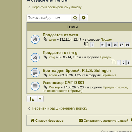
Активные темы
Перейти к расширенному поиску
Поиск
Расширенный поиск
ТЕМЫ
Продаётся от wren
wren
» 13.11.14, 12:47 » в форуме
Продам
1
94
95
96
97
98
…
Продаётся от im-g
im-g
» 06.05.14, 15:14 » в форуме
Продам
1
2
3
Бритва для бровей. R.L.S. Solingen
anton
» 03.08.26, 17:56 » в форуме
Германия
Уклономер СМТ D-001
Фестер
» 17.06.26, 9:23 » в форуме
Продам (разное,
не относящееся к бритью)
Перейти к расширенному поиску
Список форумов
Связаться с администрацией
Создано на основе
p