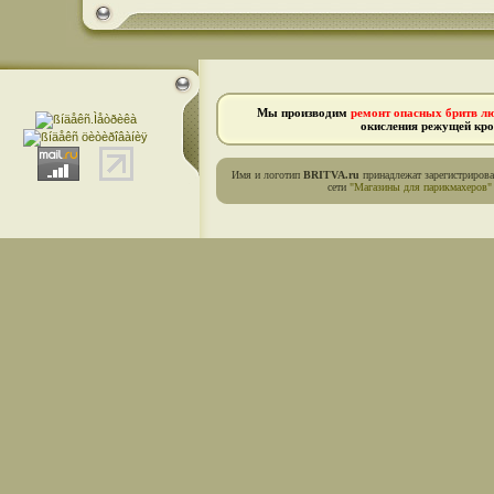
Мы производим
ремонт опасных бритв л
окисления режущей кро
Имя и логотип
BRITVA.ru
принадлежат зарегистриров
сети
"Магазины для парикмахеров"