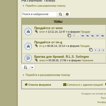
Активные темы
Перейти к расширенному поиску
Поиск
Расширенный поиск
ТЕМЫ
Продаётся от wren
wren
» 13.11.14, 12:47 » в форуме
Продам
1
94
95
96
97
98
…
Продаётся от im-g
im-g
» 06.05.14, 15:14 » в форуме
Продам
1
2
3
Бритва для бровей. R.L.S. Solingen
anton
» 03.08.26, 17:56 » в форуме
Германия
Перейти к расширенному поиску
Список форумов
Связаться с администрацией
Создано на основе
p
Рус
Конфид