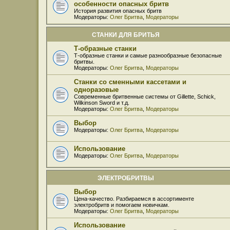
особенности опасных бритв
История развития опасных бритв
Модераторы:
Олег Бритва
,
Модераторы
СТАНКИ ДЛЯ БРИТЬЯ
Т-образные станки
Т-образные станки и самые разнообразные безопасные
бритвы.
Модераторы:
Олег Бритва
,
Модераторы
Станки со сменными кассетами и
одноразовые
Современные бритвенные системы от Gillette, Schick,
Wilkinson Sword и т.д.
Модераторы:
Олег Бритва
,
Модераторы
Выбор
Модераторы:
Олег Бритва
,
Модераторы
Использование
Модераторы:
Олег Бритва
,
Модераторы
ЭЛЕКТРОБРИТВЫ
Выбор
Цена-качество. Разбираемся в ассортименте
электробритв и помогаем новичкам.
Модераторы:
Олег Бритва
,
Модераторы
Использование