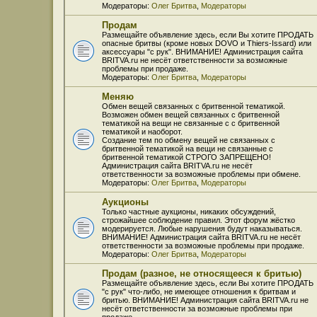
Модераторы:
Олег Бритва
,
Модераторы
Продам
Размещайте объявление здесь, если Вы хотите ПРОДАТЬ
опасные бритвы (кроме новых DOVO и Thiers-Issard) или
аксессуары "с рук". ВНИМАНИЕ! Администрация сайта
BRITVA.ru не несёт ответственности за возможные
проблемы при продаже.
Модераторы:
Олег Бритва
,
Модераторы
Меняю
Обмен вещей связанных с бритвенной тематикой.
Возможен обмен вещей связанных с бритвенной
тематикой на вещи не связанные с с бритвенной
тематикой и наоборот.
Создание тем по обмену вещей не связанных с
бритвенной тематикой на вещи не связанные с
бритвенной тематикой СТРОГО ЗАПРЕЩЕНО!
Администрация сайта BRITVA.ru не несёт
ответственности за возможные проблемы при обмене.
Модераторы:
Олег Бритва
,
Модераторы
Аукционы
Только частные аукционы, никаких обсуждений,
строжайшее соблюдение правил. Этот форум жёстко
модерируется. Любые нарушения будут наказываться.
ВНИМАНИЕ! Администрация сайта BRITVA.ru не несёт
ответственности за возможные проблемы при продаже.
Модераторы:
Олег Бритва
,
Модераторы
Продам (разное, не относящееся к бритью)
Размещайте объявление здесь, если Вы хотите ПРОДАТЬ
"с рук" что-либо, не имеющее отношения к бритвам и
бритью. ВНИМАНИЕ! Администрация сайта BRITVA.ru не
несёт ответственности за возможные проблемы при
продаже.