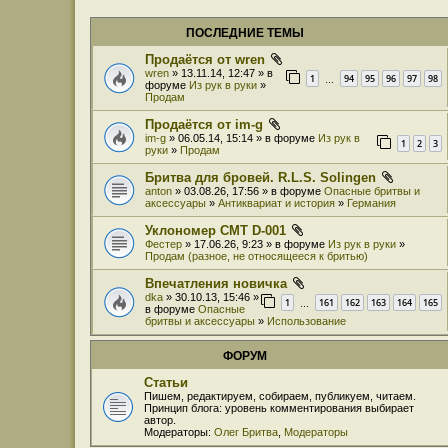
ПОСЛЕДНИЕ ТЕМЫ
Продаётся от wren
wren
» 13.11.14, 12:47 » в
1
94
95
96
97
98
…
форуме
Из рук в руки
»
Продам
Продаётся от im-g
im-g
» 06.05.14, 15:14 » в форуме
Из рук в
1
2
3
руки
»
Продам
Бритва для бровей. R.L.S. Solingen
anton
» 03.08.26, 17:56 » в форуме
Опасные бритвы и
аксессуары
»
Антиквариат и история
»
Германия
Уклономер СМТ D-001
Фестер
» 17.06.26, 9:23 » в форуме
Из рук в руки
»
Продам (разное, не относящееся к бритью)
Впечатления новичка
dka
» 30.10.13, 15:46 »
1
161
162
163
164
165
…
в форуме
Опасные
бритвы и аксессуары
»
Использование
ФОРУМ
Статьи
Пишем, редактируем, собираем, публикуем, читаем.
Принцип блога: уровень комментирования выбирает
автор.
Модераторы:
Олег Бритва
,
Модераторы