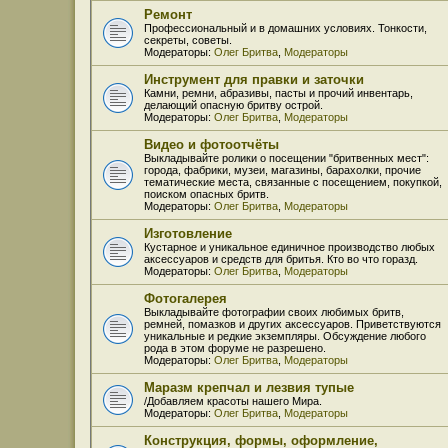
Ремонт
Профессиональный и в домашних условиях. Тонкости,
секреты, советы.
Модераторы:
Олег Бритва
,
Модераторы
Инструмент для правки и заточки
Камни, ремни, абразивы, пасты и прочий инвентарь,
делающий опасную бритву острой.
Модераторы:
Олег Бритва
,
Модераторы
Видео и фотоотчёты
Выкладывайте ролики о посещении "бритвенных мест":
города, фабрики, музеи, магазины, барахолки, прочие
тематические места, связанные с посещением, покупкой,
поиском опасных бритв.
Модераторы:
Олег Бритва
,
Модераторы
Изготовление
Кустарное и уникальное единичное производство любых
аксессуаров и средств для бритья. Кто во что горазд.
Модераторы:
Олег Бритва
,
Модераторы
Фотогалерея
Выкладывайте фотографии своих любимых бритв,
ремней, помазков и других аксессуаров. Приветствуются
уникальные и редкие экземпляры. Обсуждение любого
рода в этом форуме не разрешено.
Модераторы:
Олег Бритва
,
Модераторы
Маразм крепчал и лезвия тупые
/Добавляем красоты нашего Мира.
Модераторы:
Олег Бритва
,
Модераторы
Конструкция, формы, оформление,