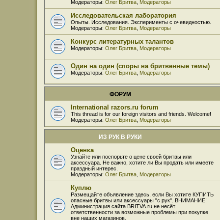
Модераторы:
Олег Бритва
,
Модераторы
Исследовательская лаборатория
Опыты. Исследования. Эксперименты с очевидностью.
Модераторы:
Олег Бритва
,
Модераторы
Конкурс литературных талантов
Модераторы:
Олег Бритва
,
Модераторы
Один на один (споры на бритвенные темы)
Модераторы:
Олег Бритва
,
Модераторы
ФОРУМ
International razors.ru forum
This thread is for our foreign visitors and friends. Welcome!
Модераторы:
Олег Бритва
,
Модераторы
ИЗ РУК В РУКИ
Оценка
Узнайте или поспорьте о цене своей бритвы или
аксессуара. Не важно, хотите ли Вы продать или имеете
праздный интерес.
Модераторы:
Олег Бритва
,
Модераторы
Куплю
Размещайте объявление здесь, если Вы хотите КУПИТЬ
опасные бритвы или аксессуары "с рук". ВНИМАНИЕ!
Администрация сайта BRITVA.ru не несёт
ответственности за возможные проблемы при покупке
вне наших магазинов.