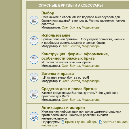
ОПАСНЫЕ БРИТВЫ И АКСЕССУАРЫ
Выбор
Расскажите о своём опыте подбора аксессуаров для
бритья или задавайте вопросы. Мы постараемся помочь
советом.
Модераторы:
Олег Бритва
,
Модераторы
Использование
Бритьё опасной бритвой... Обсуждаем тонкости, нюансы
и проблемы использования опасных бритв.
Модераторы:
Олег Бритва
,
Модераторы
Конструкция, формы, оформление,
особенности опасных бритв
История развития опасных бритв
Модераторы:
Олег Бритва
,
Модераторы
Заточка и правка
...И станет тупая бритва острой!
Модераторы:
Олег Бритва
,
Модераторы
Средства для и после бритья
Какими средствами Вы пользуетесь? Что удобнее и
приятнее для Вас?
Модераторы:
Олег Бритва
,
Модераторы
Антиквариат и история
Уникальная информация по производителям опасных
бритв всего мира. Поиски и раскопки силами
интересующихся.
Подфорумы:
Бритвы до нашей эры
,
Бритвы с начала
нашей эры.