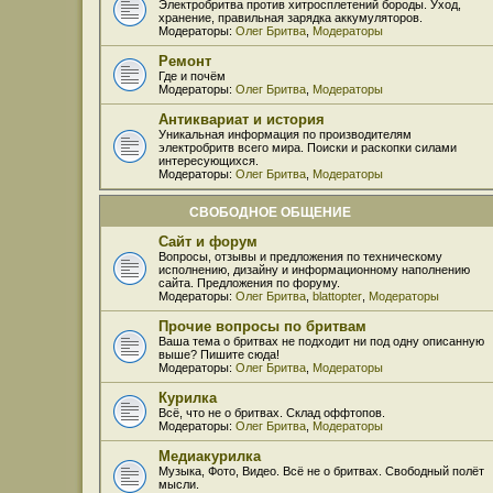
Электробритва против хитросплетений бороды. Уход,
хранение, правильная зарядка аккумуляторов.
Модераторы:
Олег Бритва
,
Модераторы
Ремонт
Где и почём
Модераторы:
Олег Бритва
,
Модераторы
Антиквариат и история
Уникальная информация по производителям
электробритв всего мира. Поиски и раскопки силами
интересующихся.
Модераторы:
Олег Бритва
,
Модераторы
СВОБОДНОЕ ОБЩЕНИЕ
Сайт и форум
Вопросы, отзывы и предложения по техническому
исполнению, дизайну и информационному наполнению
сайта. Предложения по форуму.
Модераторы:
Олег Бритва
,
blattopter
,
Модераторы
Прочие вопросы по бритвам
Ваша тема о бритвах не подходит ни под одну описанную
выше? Пишите сюда!
Модераторы:
Олег Бритва
,
Модераторы
Курилка
Всё, что не о бритвах. Склад оффтопов.
Модераторы:
Олег Бритва
,
Модераторы
Медиакурилка
Музыка, Фото, Видео. Всё не о бритвах. Свободный полёт
мысли.