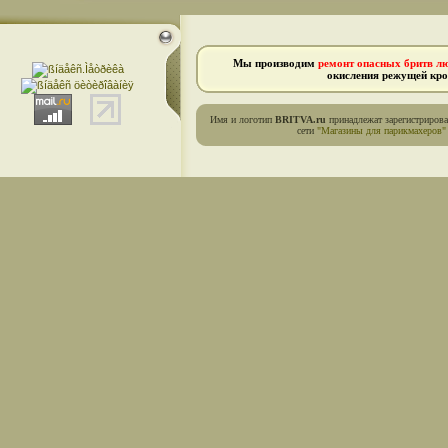
Мы производим
ремонт опасных бритв л
окисления режущей кро
Имя и логотип
BRITVA.ru
принадлежат зарегистриров
сети
"Магазины для парикмахеров"