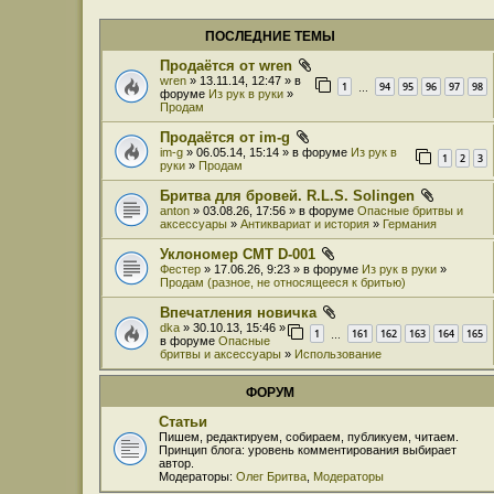
ПОСЛЕДНИЕ ТЕМЫ
Продаётся от wren
wren
» 13.11.14, 12:47 » в
1
94
95
96
97
98
…
форуме
Из рук в руки
»
Продам
Продаётся от im-g
im-g
» 06.05.14, 15:14 » в форуме
Из рук в
1
2
3
руки
»
Продам
Бритва для бровей. R.L.S. Solingen
anton
» 03.08.26, 17:56 » в форуме
Опасные бритвы и
аксессуары
»
Антиквариат и история
»
Германия
Уклономер СМТ D-001
Фестер
» 17.06.26, 9:23 » в форуме
Из рук в руки
»
Продам (разное, не относящееся к бритью)
Впечатления новичка
dka
» 30.10.13, 15:46 »
1
161
162
163
164
165
…
в форуме
Опасные
бритвы и аксессуары
»
Использование
ФОРУМ
Статьи
Пишем, редактируем, собираем, публикуем, читаем.
Принцип блога: уровень комментирования выбирает
автор.
Модераторы:
Олег Бритва
,
Модераторы