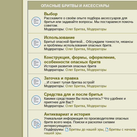
ОПАСНЫЕ БРИТВЫ И АКСЕССУАРЫ
Выбор
Расскажите о своём опыте подбора аксессуаров для
бритья или задавайте вопросы. Мы постараемся помочь
советом.
Модераторы:
Олег Бритва
,
Модераторы
Использование
Бритьё опасной бритвой... Обсуждаем тонкости, нюансы
и проблемы использования опасных бритв.
Модераторы:
Олег Бритва
,
Модераторы
Конструкция, формы, оформление,
особенности опасных бритв
История развития опасных бритв
Модераторы:
Олег Бритва
,
Модераторы
Заточка и правка
...И станет тупая бритва острой!
Модераторы:
Олег Бритва
,
Модераторы
Средства для и после бритья
Какими средствами Вы пользуетесь? Что удобнее и
приятнее для Вас?
Модераторы:
Олег Бритва
,
Модераторы
Антиквариат и история
Уникальная информация по производителям опасных
бритв всего мира. Поиски и раскопки силами
интересующихся.
Подфорумы:
Бритвы до нашей эры
,
Бритвы с начала
нашей эры.