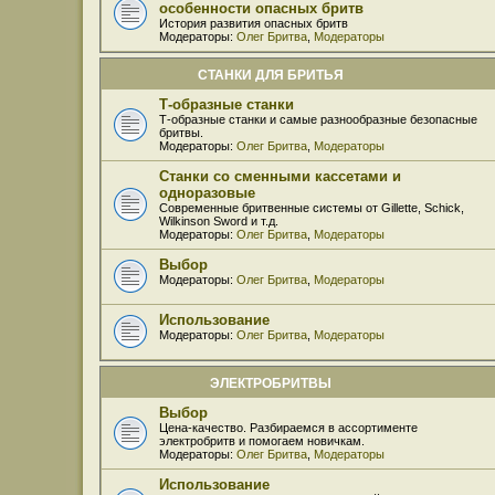
особенности опасных бритв
История развития опасных бритв
Модераторы:
Олег Бритва
,
Модераторы
СТАНКИ ДЛЯ БРИТЬЯ
Т-образные станки
Т-образные станки и самые разнообразные безопасные
бритвы.
Модераторы:
Олег Бритва
,
Модераторы
Станки со сменными кассетами и
одноразовые
Современные бритвенные системы от Gillette, Schick,
Wilkinson Sword и т.д.
Модераторы:
Олег Бритва
,
Модераторы
Выбор
Модераторы:
Олег Бритва
,
Модераторы
Использование
Модераторы:
Олег Бритва
,
Модераторы
ЭЛЕКТРОБРИТВЫ
Выбор
Цена-качество. Разбираемся в ассортименте
электробритв и помогаем новичкам.
Модераторы:
Олег Бритва
,
Модераторы
Использование