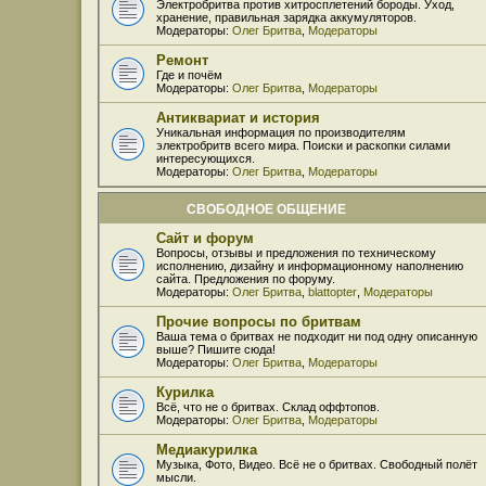
Электробритва против хитросплетений бороды. Уход,
хранение, правильная зарядка аккумуляторов.
Модераторы:
Олег Бритва
,
Модераторы
Ремонт
Где и почём
Модераторы:
Олег Бритва
,
Модераторы
Антиквариат и история
Уникальная информация по производителям
электробритв всего мира. Поиски и раскопки силами
интересующихся.
Модераторы:
Олег Бритва
,
Модераторы
СВОБОДНОЕ ОБЩЕНИЕ
Сайт и форум
Вопросы, отзывы и предложения по техническому
исполнению, дизайну и информационному наполнению
сайта. Предложения по форуму.
Модераторы:
Олег Бритва
,
blattopter
,
Модераторы
Прочие вопросы по бритвам
Ваша тема о бритвах не подходит ни под одну описанную
выше? Пишите сюда!
Модераторы:
Олег Бритва
,
Модераторы
Курилка
Всё, что не о бритвах. Склад оффтопов.
Модераторы:
Олег Бритва
,
Модераторы
Медиакурилка
Музыка, Фото, Видео. Всё не о бритвах. Свободный полёт
мысли.