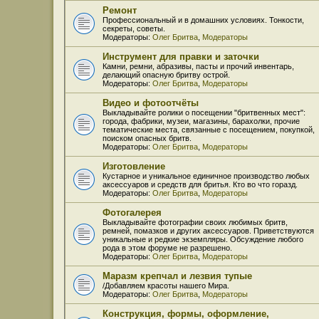
Ремонт
Профессиональный и в домашних условиях. Тонкости,
секреты, советы.
Модераторы:
Олег Бритва
,
Модераторы
Инструмент для правки и заточки
Камни, ремни, абразивы, пасты и прочий инвентарь,
делающий опасную бритву острой.
Модераторы:
Олег Бритва
,
Модераторы
Видео и фотоотчёты
Выкладывайте ролики о посещении "бритвенных мест":
города, фабрики, музеи, магазины, барахолки, прочие
тематические места, связанные с посещением, покупкой,
поиском опасных бритв.
Модераторы:
Олег Бритва
,
Модераторы
Изготовление
Кустарное и уникальное единичное производство любых
аксессуаров и средств для бритья. Кто во что горазд.
Модераторы:
Олег Бритва
,
Модераторы
Фотогалерея
Выкладывайте фотографии своих любимых бритв,
ремней, помазков и других аксессуаров. Приветствуются
уникальные и редкие экземпляры. Обсуждение любого
рода в этом форуме не разрешено.
Модераторы:
Олег Бритва
,
Модераторы
Маразм крепчал и лезвия тупые
/Добавляем красоты нашего Мира.
Модераторы:
Олег Бритва
,
Модераторы
Конструкция, формы, оформление,