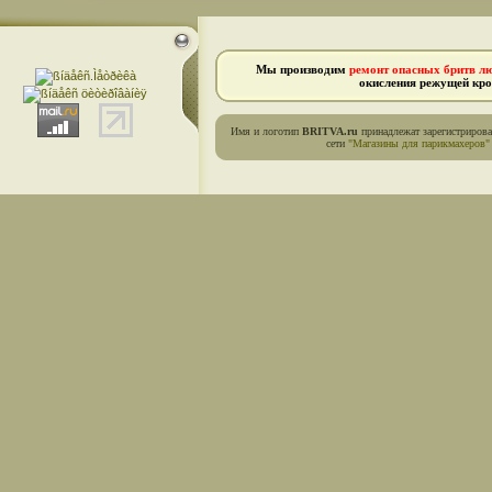
Мы производим
ремонт опасных бритв л
окисления режущей кро
Имя и логотип
BRITVA.ru
принадлежат зарегистриров
сети
"Магазины для парикмахеров"