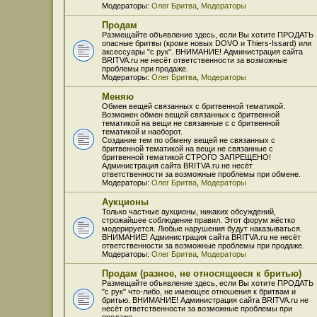
Модераторы:
Олег Бритва
,
Модераторы
Продам
Размещайте объявление здесь, если Вы хотите ПРОДАТЬ
опасные бритвы (кроме новых DOVO и Thiers-Issard) или
аксессуары "с рук". ВНИМАНИЕ! Администрация сайта
BRITVA.ru не несёт ответственности за возможные
проблемы при продаже.
Модераторы:
Олег Бритва
,
Модераторы
Меняю
Обмен вещей связанных с бритвенной тематикой.
Возможен обмен вещей связанных с бритвенной
тематикой на вещи не связанные с с бритвенной
тематикой и наоборот.
Создание тем по обмену вещей не связанных с
бритвенной тематикой на вещи не связанные с
бритвенной тематикой СТРОГО ЗАПРЕЩЕНО!
Администрация сайта BRITVA.ru не несёт
ответственности за возможные проблемы при обмене.
Модераторы:
Олег Бритва
,
Модераторы
Аукционы
Только частные аукционы, никаких обсуждений,
строжайшее соблюдение правил. Этот форум жёстко
модерируется. Любые нарушения будут наказываться.
ВНИМАНИЕ! Администрация сайта BRITVA.ru не несёт
ответственности за возможные проблемы при продаже.
Модераторы:
Олег Бритва
,
Модераторы
Продам (разное, не относящееся к бритью)
Размещайте объявление здесь, если Вы хотите ПРОДАТЬ
"с рук" что-либо, не имеющее отношения к бритвам и
бритью. ВНИМАНИЕ! Администрация сайта BRITVA.ru не
несёт ответственности за возможные проблемы при
продаже.