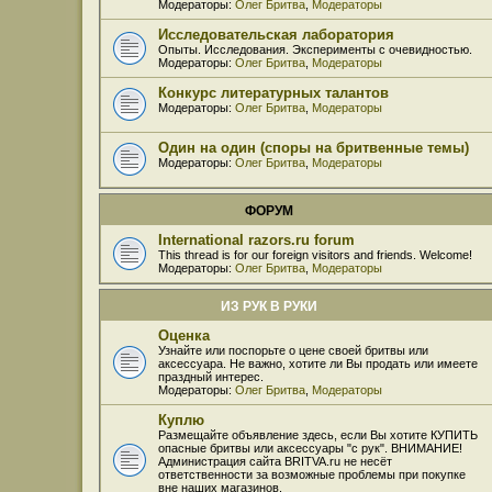
Модераторы:
Олег Бритва
,
Модераторы
Исследовательская лаборатория
Опыты. Исследования. Эксперименты с очевидностью.
Модераторы:
Олег Бритва
,
Модераторы
Конкурс литературных талантов
Модераторы:
Олег Бритва
,
Модераторы
Один на один (споры на бритвенные темы)
Модераторы:
Олег Бритва
,
Модераторы
ФОРУМ
International razors.ru forum
This thread is for our foreign visitors and friends. Welcome!
Модераторы:
Олег Бритва
,
Модераторы
ИЗ РУК В РУКИ
Оценка
Узнайте или поспорьте о цене своей бритвы или
аксессуара. Не важно, хотите ли Вы продать или имеете
праздный интерес.
Модераторы:
Олег Бритва
,
Модераторы
Куплю
Размещайте объявление здесь, если Вы хотите КУПИТЬ
опасные бритвы или аксессуары "с рук". ВНИМАНИЕ!
Администрация сайта BRITVA.ru не несёт
ответственности за возможные проблемы при покупке
вне наших магазинов.