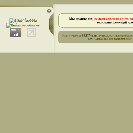
Мы производим
ремонт опасных бритв л
окисления режущей кро
Имя и логотип
BRITVA.ru
принадлежат зарегистриров
сети
"Магазины для парикмахеров"