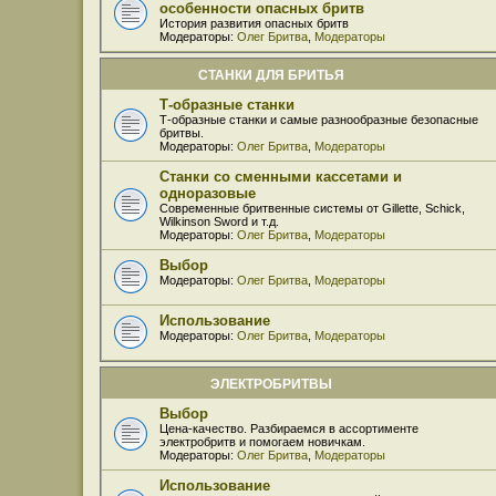
особенности опасных бритв
История развития опасных бритв
Модераторы:
Олег Бритва
,
Модераторы
СТАНКИ ДЛЯ БРИТЬЯ
Т-образные станки
Т-образные станки и самые разнообразные безопасные
бритвы.
Модераторы:
Олег Бритва
,
Модераторы
Станки со сменными кассетами и
одноразовые
Современные бритвенные системы от Gillette, Schick,
Wilkinson Sword и т.д.
Модераторы:
Олег Бритва
,
Модераторы
Выбор
Модераторы:
Олег Бритва
,
Модераторы
Использование
Модераторы:
Олег Бритва
,
Модераторы
ЭЛЕКТРОБРИТВЫ
Выбор
Цена-качество. Разбираемся в ассортименте
электробритв и помогаем новичкам.
Модераторы:
Олег Бритва
,
Модераторы
Использование