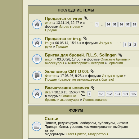
ПОСЛЕДНИЕ ТЕМЫ
Продаётся от wren
wren
» 13.11.14, 12:47 » в
1
94
95
96
97
98
…
форуме
Из рук в руки
»
Продам
Продаётся от im-g
im-g
» 06.05.14, 15:14 » в форуме
Из рук в
1
2
3
руки
»
Продам
Бритва для бровей. R.L.S. Solingen
anton
» 03.08.26, 17:56 » в форуме
Опасные бритвы и
аксессуары
»
Антиквариат и история
»
Германия
Уклономер СМТ D-001
Фестер
» 17.06.26, 9:23 » в форуме
Из рук в руки
»
Продам (разное, не относящееся к бритью)
Впечатления новичка
dka
» 30.10.13, 15:46 »
1
161
162
163
164
165
…
в форуме
Опасные
бритвы и аксессуары
»
Использование
ФОРУМ
Статьи
Пишем, редактируем, собираем, публикуем, читаем.
Принцип блога: уровень комментирования выбирает
автор.
Модераторы:
Олег Бритва
,
Модераторы