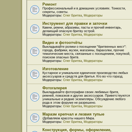
Ремонт
Профессиональный и в домашних условиях. Тонкости,
секреты, советы.
Модераторы:
Олег Бритва
,
Модераторы
Инструмент для правки и заточки
Камни, ремни, абразивы, пасты и прочий инвентарь,
делающий опасную бритву острой.
Модераторы:
Олег Бритва
,
Модераторы
Видео и фотоотчёты
Выкладывайте ролики о посещении "бритвенных мест":
города, фабрики, музеи, магазины, барахолки, прочие
тематические места, связанные с посещением, покупкой,
поиском опасных бритв.
Модераторы:
Олег Бритва
,
Модераторы
Изготовление
Кустарное и уникальное единичное производство любых
аксессуаров и средств для бритья. Кто во что горазд.
Модераторы:
Олег Бритва
,
Модераторы
Фотогалерея
Выкладывайте фотографии своих любимых бритв,
ремней, помазков и других аксессуаров. Приветствуются
уникальные и редкие экземпляры. Обсуждение любого
рода в этом форуме не разрешено.
Модераторы:
Олег Бритва
,
Модераторы
Маразм крепчал и лезвия тупые
/Добавляем красоты нашего Мира.
Модераторы:
Олег Бритва
,
Модераторы
Конструкция, формы, оформление,