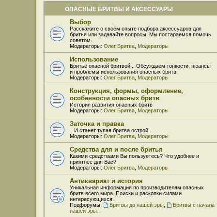
ОПАСНЫЕ БРИТВЫ И АКСЕССУАРЫ
Выбор
Расскажите о своём опыте подбора аксессуаров для
бритья или задавайте вопросы. Мы постараемся помочь
советом.
Модераторы:
Олег Бритва
,
Модераторы
Использование
Бритьё опасной бритвой... Обсуждаем тонкости, нюансы
и проблемы использования опасных бритв.
Модераторы:
Олег Бритва
,
Модераторы
Конструкция, формы, оформление,
особенности опасных бритв
История развития опасных бритв
Модераторы:
Олег Бритва
,
Модераторы
Заточка и правка
...И станет тупая бритва острой!
Модераторы:
Олег Бритва
,
Модераторы
Средства для и после бритья
Какими средствами Вы пользуетесь? Что удобнее и
приятнее для Вас?
Модераторы:
Олег Бритва
,
Модераторы
Антиквариат и история
Уникальная информация по производителям опасных
бритв всего мира. Поиски и раскопки силами
интересующихся.
Подфорумы:
Бритвы до нашей эры
,
Бритвы с начала
нашей эры.