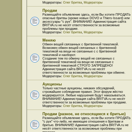
Модераторы:
Олег Бритва
,
Модераторы
Продам
Размещайте объявление здесь, если Вы хотите ПРОДАТЬ
опасные бритвы (кроме новых DOVO и Thiers-Issard) или
аксессуары "с рук". ВНИМАНИЕ! Администрация сайта
BRITVA.ru не несёт ответственности за возможные
проблемы при продаже.
Модераторы:
Олег Бритва
,
Модераторы
Меняю
Обмен вещей связанных с бритвенной тематикой.
Возможен обмен вещей связанных с бритвенной
тематикой на вещи не связанные с с бритвенной
тематикой и наоборот.
Создание тем по обмену вещей не связанных с
бритвенной тематикой на вещи не связанные с
бритвенной тематикой СТРОГО ЗАПРЕЩЕНО!
Администрация сайта BRITVA.ru не несёт
ответственности за возможные проблемы при обмене.
Модераторы:
Олег Бритва
,
Модераторы
Аукционы
Только частные аукционы, никаких обсуждений,
строжайшее соблюдение правил. Этот форум жёстко
модерируется. Любые нарушения будут наказываться.
ВНИМАНИЕ! Администрация сайта BRITVA.ru не несёт
ответственности за возможные проблемы при продаже.
Модераторы:
Олег Бритва
,
Модераторы
Продам (разное, не относящееся к бритью)
Размещайте объявление здесь, если Вы хотите ПРОДАТЬ
"с рук" что-либо, не имеющее отношения к бритвам и
бритью. ВНИМАНИЕ! Администрация сайта BRITVA.ru не
несёт ответственности за возможные проблемы при
продаже.