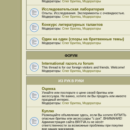
Модераторы:
Олег Бритва
,
Модераторы
Исследовательская лаборатория
Опыты. Исследования. Эксперименты с очевидностью.
Модераторы:
Олег Бритва
,
Модераторы
Конкурс литературных талантов
Модераторы:
Олег Бритва
,
Модераторы
Один на один (споры на бритвенные темы)
Модераторы:
Олег Бритва
,
Модераторы
ФОРУМ
International razors.ru forum
This thread is for our foreign visitors and friends. Welcome!
Модераторы:
Олег Бритва
,
Модераторы
ИЗ РУК В РУКИ
Оценка
Узнайте или поспорьте о цене своей бритвы или
аксессуара. Не важно, хотите ли Вы продать или имеете
праздный интерес.
Модераторы:
Олег Бритва
,
Модераторы
Куплю
Размещайте объявление здесь, если Вы хотите КУПИТЬ
опасные бритвы или аксессуары "с рук". ВНИМАНИЕ!
Администрация сайта BRITVA.ru не несёт
ответственности за возможные проблемы при покупке
вне наших магазинов.