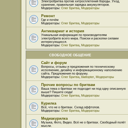
Электробритва против хитросплетений бороды. Уход,
хранение, правильная зарядка аккумуляторов.
Модераторы:
Олег Бритва
,
Модераторы
Ремонт
Где и почём
Модераторы:
Олег Бритва
,
Модераторы
Антиквариат и история
Уникальная информация по производителям
электробритв всего мира. Поиски и раскопки силами
интересующихся.
Модераторы:
Олег Бритва
,
Модераторы
СВОБОДНОЕ ОБЩЕНИЕ
Сайт и форум
Вопросы, отзывы и предложения по техническому
исполнению, дизайну и информационному наполнению
сайта. Предложения по форуму.
Модераторы:
Олег Бритва
,
blattopter
,
Модераторы
Прочие вопросы по бритвам
Ваша тема о бритвах не подходит ни под одну описанную
выше? Пишите сюда!
Модераторы:
Олег Бритва
,
Модераторы
Курилка
Всё, что не о бритвах. Склад оффтопов.
Модераторы:
Олег Бритва
,
Модераторы
Медиакурилка
Музыка, Фото, Видео. Всё не о бритвах. Свободный полёт
мысли.