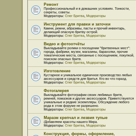
Ремонт
Профессиональный и в домашних условиях. Тонкости,
секреты, советы.
Модераторы:
Олег Бритва
,
Модераторы
Инструмент для правки и заточки
Камни, ремни, абразивы, пасты и прочий инвентарь,
делающий опасную бритву острой.
Модераторы:
Олег Бритва
,
Модераторы
Видео и фотоотчёты
Выкладывайте ролики о посещении "бритвенных мест":
города, фабрики, музеи, магазины, барахолки, прочие
тематические места, связанные с посещением, покупкой,
поиском опасных бритв.
Модераторы:
Олег Бритва
,
Модераторы
Изготовление
Кустарное и уникальное единичное производство любых
аксессуаров и средств для бритья. Кто во что горазд.
Модераторы:
Олег Бритва
,
Модераторы
Фотогалерея
Выкладывайте фотографии своих любимых бритв,
ремней, помазков и других аксессуаров. Приветствуются
уникальные и редкие экземпляры. Обсуждение любого
рода в этом форуме не разрешено.
Модераторы:
Олег Бритва
,
Модераторы
Маразм крепчал и лезвия тупые
/Добавляем красоты нашего Мира.
Модераторы:
Олег Бритва
,
Модераторы
Конструкция, формы, оформление,