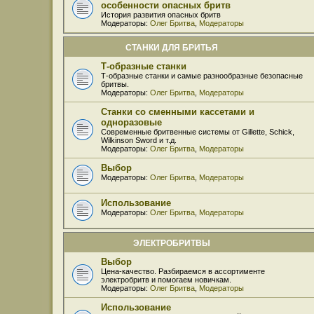
особенности опасных бритв
История развития опасных бритв
Модераторы:
Олег Бритва
,
Модераторы
СТАНКИ ДЛЯ БРИТЬЯ
Т-образные станки
Т-образные станки и самые разнообразные безопасные
бритвы.
Модераторы:
Олег Бритва
,
Модераторы
Станки со сменными кассетами и
одноразовые
Современные бритвенные системы от Gillette, Schick,
Wilkinson Sword и т.д.
Модераторы:
Олег Бритва
,
Модераторы
Выбор
Модераторы:
Олег Бритва
,
Модераторы
Использование
Модераторы:
Олег Бритва
,
Модераторы
ЭЛЕКТРОБРИТВЫ
Выбор
Цена-качество. Разбираемся в ассортименте
электробритв и помогаем новичкам.
Модераторы:
Олег Бритва
,
Модераторы
Использование