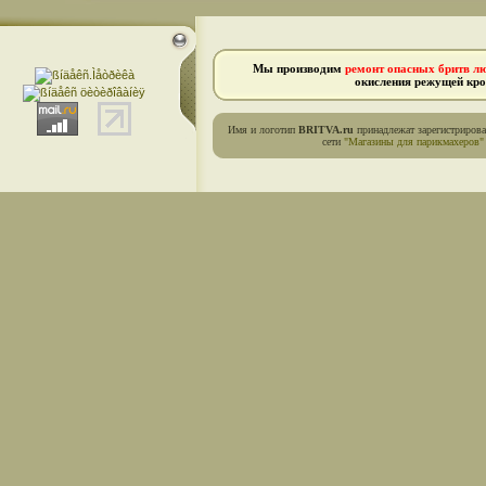
Мы производим
ремонт опасных бритв л
окисления режущей кро
Имя и логотип
BRITVA.ru
принадлежат зарегистриров
сети
"Магазины для парикмахеров"