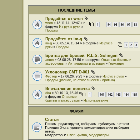
ПОСЛЕДНИЕ ТЕМЫ
Продаётся от wren
wren
» 13.11.14, 12:47 » в
1
94
95
96
97
98
…
форуме
Из рук в руки
»
Продам
Продаётся от im-g
im-g
» 06.05.14, 15:14 » в форуме
Из рук в
1
2
3
руки
»
Продам
Бритва для бровей. R.L.S. Solingen
anton
» 03.08.26, 17:56 » в форуме
Опасные бритвы и
аксессуары
»
Антиквариат и история
»
Германия
Уклономер СМТ D-001
Фестер
» 17.06.26, 9:23 » в форуме
Из рук в руки
»
Продам (разное, не относящееся к бритью)
Впечатления новичка
dka
» 30.10.13, 15:46 »
1
161
162
163
164
165
…
в форуме
Опасные
бритвы и аксессуары
»
Использование
ФОРУМ
Статьи
Пишем, редактируем, собираем, публикуем, читаем.
Принцип блога: уровень комментирования выбирает
автор.
Модераторы:
Олег Бритва
,
Модераторы