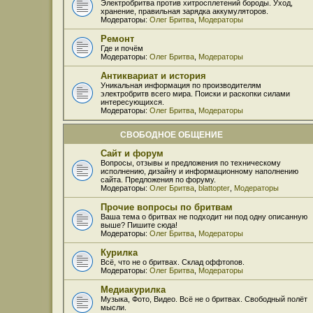
Электробритва против хитросплетений бороды. Уход,
хранение, правильная зарядка аккумуляторов.
Модераторы:
Олег Бритва
,
Модераторы
Ремонт
Где и почём
Модераторы:
Олег Бритва
,
Модераторы
Антиквариат и история
Уникальная информация по производителям
электробритв всего мира. Поиски и раскопки силами
интересующихся.
Модераторы:
Олег Бритва
,
Модераторы
СВОБОДНОЕ ОБЩЕНИЕ
Сайт и форум
Вопросы, отзывы и предложения по техническому
исполнению, дизайну и информационному наполнению
сайта. Предложения по форуму.
Модераторы:
Олег Бритва
,
blattopter
,
Модераторы
Прочие вопросы по бритвам
Ваша тема о бритвах не подходит ни под одну описанную
выше? Пишите сюда!
Модераторы:
Олег Бритва
,
Модераторы
Курилка
Всё, что не о бритвах. Склад оффтопов.
Модераторы:
Олег Бритва
,
Модераторы
Медиакурилка
Музыка, Фото, Видео. Всё не о бритвах. Свободный полёт
мысли.