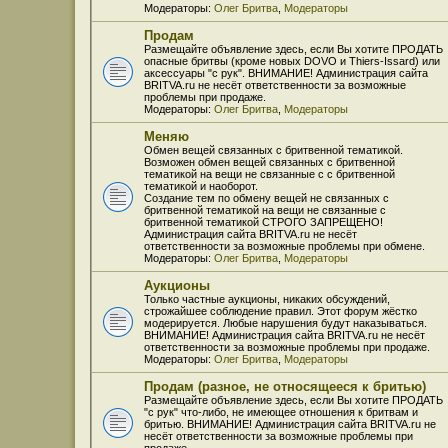
Модераторы:
Олег Бритва
,
Модераторы
Продам
Размещайте объявление здесь, если Вы хотите ПРОДАТЬ
опасные бритвы (кроме новых DOVO и Thiers-Issard) или
аксессуары "с рук". ВНИМАНИЕ! Администрация сайта
BRITVA.ru не несёт ответственности за возможные
проблемы при продаже.
Модераторы:
Олег Бритва
,
Модераторы
Меняю
Обмен вещей связанных с бритвенной тематикой.
Возможен обмен вещей связанных с бритвенной
тематикой на вещи не связанные с с бритвенной
тематикой и наоборот.
Создание тем по обмену вещей не связанных с
бритвенной тематикой на вещи не связанные с
бритвенной тематикой СТРОГО ЗАПРЕЩЕНО!
Администрация сайта BRITVA.ru не несёт
ответственности за возможные проблемы при обмене.
Модераторы:
Олег Бритва
,
Модераторы
Аукционы
Только частные аукционы, никаких обсуждений,
строжайшее соблюдение правил. Этот форум жёстко
модерируется. Любые нарушения будут наказываться.
ВНИМАНИЕ! Администрация сайта BRITVA.ru не несёт
ответственности за возможные проблемы при продаже.
Модераторы:
Олег Бритва
,
Модераторы
Продам (разное, не относящееся к бритью)
Размещайте объявление здесь, если Вы хотите ПРОДАТЬ
"с рук" что-либо, не имеющее отношения к бритвам и
бритью. ВНИМАНИЕ! Администрация сайта BRITVA.ru не
несёт ответственности за возможные проблемы при
продаже.