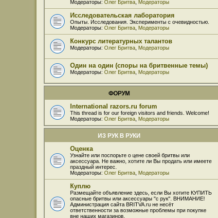
Модераторы:
Олег Бритва
,
Модераторы
Исследовательская лаборатория
Опыты. Исследования. Эксперименты с очевидностью.
Модераторы:
Олег Бритва
,
Модераторы
Конкурс литературных талантов
Модераторы:
Олег Бритва
,
Модераторы
Один на один (споры на бритвенные темы)
Модераторы:
Олег Бритва
,
Модераторы
ФОРУМ
International razors.ru forum
This thread is for our foreign visitors and friends. Welcome!
Модераторы:
Олег Бритва
,
Модераторы
ИЗ РУК В РУКИ
Оценка
Узнайте или поспорьте о цене своей бритвы или
аксессуара. Не важно, хотите ли Вы продать или имеете
праздный интерес.
Модераторы:
Олег Бритва
,
Модераторы
Куплю
Размещайте объявление здесь, если Вы хотите КУПИТЬ
опасные бритвы или аксессуары "с рук". ВНИМАНИЕ!
Администрация сайта BRITVA.ru не несёт
ответственности за возможные проблемы при покупке
вне наших магазинов.