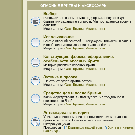
ОПАСНЫЕ БРИТВЫ И АКСЕССУАРЫ
Выбор
Расскажите о своём опыте подбора аксессуаров для
бритья или задавайте вопросы. Мы постараемся помочь
советом.
Модераторы:
Олег Бритва
,
Модераторы
Использование
Бритьё опасной бритвой... Обсуждаем тонкости, нюансы
и проблемы использования опасных бритв.
Модераторы:
Олег Бритва
,
Модераторы
Конструкция, формы, оформление,
особенности опасных бритв
История развития опасных бритв
Модераторы:
Олег Бритва
,
Модераторы
Заточка и правка
...И станет тупая бритва острой!
Модераторы:
Олег Бритва
,
Модераторы
Средства для и после бритья
Какими средствами Вы пользуетесь? Что удобнее и
приятнее для Вас?
Модераторы:
Олег Бритва
,
Модераторы
Антиквариат и история
Уникальная информация по производителям опасных
бритв всего мира. Поиски и раскопки силами
интересующихся.
Подфорумы:
Бритвы до нашей эры
,
Бритвы с начала
нашей эры.