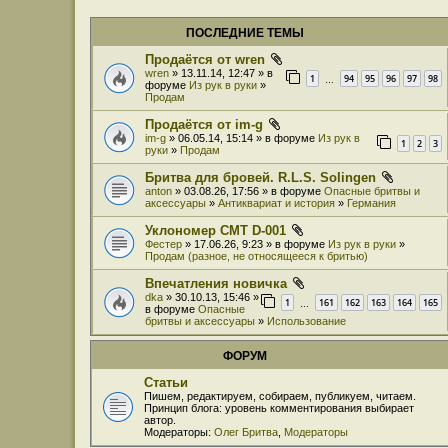
ПОСЛЕДНИЕ ТЕМЫ
Продаётся от wren
wren
» 13.11.14, 12:47 » в
1
94
95
96
97
98
…
форуме
Из рук в руки
»
Продам
Продаётся от im-g
im-g
» 06.05.14, 15:14 » в форуме
Из рук в
1
2
3
руки
»
Продам
Бритва для бровей. R.L.S. Solingen
anton
» 03.08.26, 17:56 » в форуме
Опасные бритвы и
аксессуары
»
Антиквариат и история
»
Германия
Уклономер СМТ D-001
Фестер
» 17.06.26, 9:23 » в форуме
Из рук в руки
»
Продам (разное, не относящееся к бритью)
Впечатления новичка
dka
» 30.10.13, 15:46 »
1
161
162
163
164
165
…
в форуме
Опасные
бритвы и аксессуары
»
Использование
ФОРУМ
Статьи
Пишем, редактируем, собираем, публикуем, читаем.
Принцип блога: уровень комментирования выбирает
автор.
Модераторы:
Олег Бритва
,
Модераторы