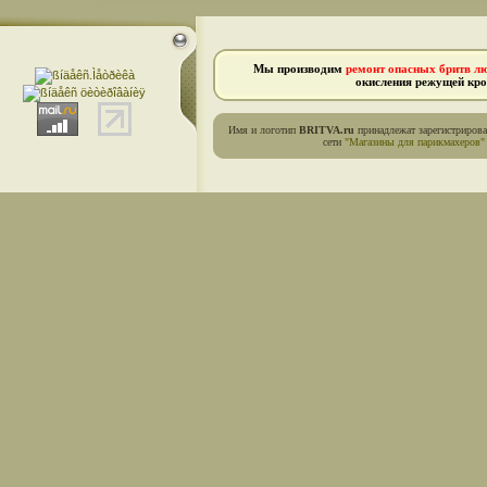
Мы производим
ремонт опасных бритв л
окисления режущей кро
Имя и логотип
BRITVA.ru
принадлежат зарегистриров
сети
"Магазины для парикмахеров"