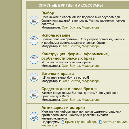
ОПАСНЫЕ БРИТВЫ И АКСЕССУАРЫ
Выбор
Расскажите о своём опыте подбора аксессуаров для
бритья или задавайте вопросы. Мы постараемся помочь
советом.
Модераторы:
Олег Бритва
,
Модераторы
Использование
Бритьё опасной бритвой... Обсуждаем тонкости, нюансы
и проблемы использования опасных бритв.
Модераторы:
Олег Бритва
,
Модераторы
Конструкция, формы, оформление,
особенности опасных бритв
История развития опасных бритв
Модераторы:
Олег Бритва
,
Модераторы
Заточка и правка
...И станет тупая бритва острой!
Модераторы:
Олег Бритва
,
Модераторы
Средства для и после бритья
Какими средствами Вы пользуетесь? Что удобнее и
приятнее для Вас?
Модераторы:
Олег Бритва
,
Модераторы
Антиквариат и история
Уникальная информация по производителям опасных
бритв всего мира. Поиски и раскопки силами
интересующихся.
Подфорумы:
Бритвы до нашей эры
,
Бритвы с начала
нашей эры.