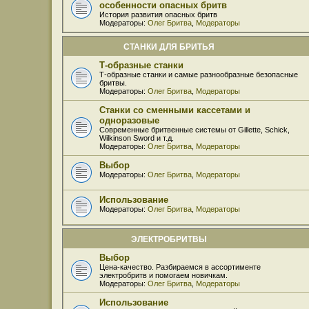
особенности опасных бритв
История развития опасных бритв
Модераторы:
Олег Бритва
,
Модераторы
СТАНКИ ДЛЯ БРИТЬЯ
Т-образные станки
Т-образные станки и самые разнообразные безопасные
бритвы.
Модераторы:
Олег Бритва
,
Модераторы
Станки со сменными кассетами и
одноразовые
Современные бритвенные системы от Gillette, Schick,
Wilkinson Sword и т.д.
Модераторы:
Олег Бритва
,
Модераторы
Выбор
Модераторы:
Олег Бритва
,
Модераторы
Использование
Модераторы:
Олег Бритва
,
Модераторы
ЭЛЕКТРОБРИТВЫ
Выбор
Цена-качество. Разбираемся в ассортименте
электробритв и помогаем новичкам.
Модераторы:
Олег Бритва
,
Модераторы
Использование