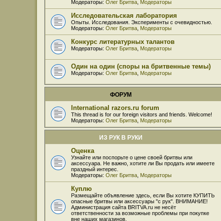
Модераторы:
Олег Бритва
,
Модераторы
Исследовательская лаборатория
Опыты. Исследования. Эксперименты с очевидностью.
Модераторы:
Олег Бритва
,
Модераторы
Конкурс литературных талантов
Модераторы:
Олег Бритва
,
Модераторы
Один на один (споры на бритвенные темы)
Модераторы:
Олег Бритва
,
Модераторы
ФОРУМ
International razors.ru forum
This thread is for our foreign visitors and friends. Welcome!
Модераторы:
Олег Бритва
,
Модераторы
ИЗ РУК В РУКИ
Оценка
Узнайте или поспорьте о цене своей бритвы или
аксессуара. Не важно, хотите ли Вы продать или имеете
праздный интерес.
Модераторы:
Олег Бритва
,
Модераторы
Куплю
Размещайте объявление здесь, если Вы хотите КУПИТЬ
опасные бритвы или аксессуары "с рук". ВНИМАНИЕ!
Администрация сайта BRITVA.ru не несёт
ответственности за возможные проблемы при покупке
вне наших магазинов.