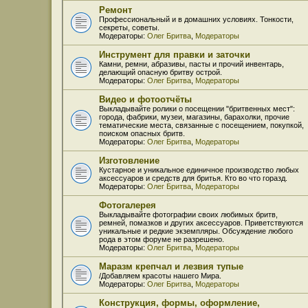
Ремонт
Профессиональный и в домашних условиях. Тонкости,
секреты, советы.
Модераторы:
Олег Бритва
,
Модераторы
Инструмент для правки и заточки
Камни, ремни, абразивы, пасты и прочий инвентарь,
делающий опасную бритву острой.
Модераторы:
Олег Бритва
,
Модераторы
Видео и фотоотчёты
Выкладывайте ролики о посещении "бритвенных мест":
города, фабрики, музеи, магазины, барахолки, прочие
тематические места, связанные с посещением, покупкой,
поиском опасных бритв.
Модераторы:
Олег Бритва
,
Модераторы
Изготовление
Кустарное и уникальное единичное производство любых
аксессуаров и средств для бритья. Кто во что горазд.
Модераторы:
Олег Бритва
,
Модераторы
Фотогалерея
Выкладывайте фотографии своих любимых бритв,
ремней, помазков и других аксессуаров. Приветствуются
уникальные и редкие экземпляры. Обсуждение любого
рода в этом форуме не разрешено.
Модераторы:
Олег Бритва
,
Модераторы
Маразм крепчал и лезвия тупые
/Добавляем красоты нашего Мира.
Модераторы:
Олег Бритва
,
Модераторы
Конструкция, формы, оформление,