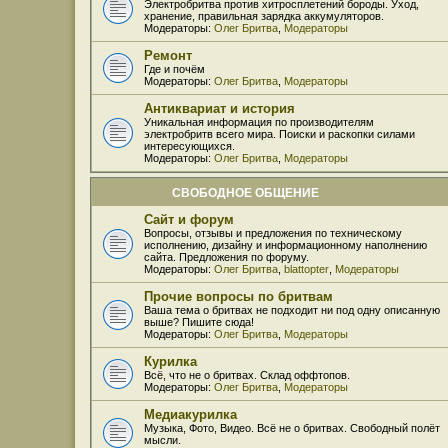
Электробритва против хитросплетений бороды. Уход,
хранение, правильная зарядка аккумуляторов.
Модераторы:
Олег Бритва
,
Модераторы
Ремонт
Где и почём
Модераторы:
Олег Бритва
,
Модераторы
Антиквариат и история
Уникальная информация по производителям
электробритв всего мира. Поиски и раскопки силами
интересующихся.
Модераторы:
Олег Бритва
,
Модераторы
СВОБОДНОЕ ОБЩЕНИЕ
Сайт и форум
Вопросы, отзывы и предложения по техническому
исполнению, дизайну и информационному наполнению
сайта. Предложения по форуму.
Модераторы:
Олег Бритва
,
blattopter
,
Модераторы
Прочие вопросы по бритвам
Ваша тема о бритвах не подходит ни под одну описанную
выше? Пишите сюда!
Модераторы:
Олег Бритва
,
Модераторы
Курилка
Всё, что не о бритвах. Склад оффтопов.
Модераторы:
Олег Бритва
,
Модераторы
Медиакурилка
Музыка, Фото, Видео. Всё не о бритвах. Свободный полёт
мысли.