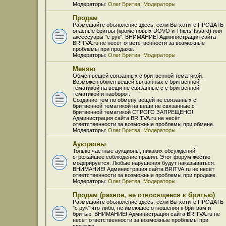
Модераторы:
Олег Бритва
,
Модераторы
Продам
Размещайте объявление здесь, если Вы хотите ПРОДАТЬ
опасные бритвы (кроме новых DOVO и Thiers-Issard) или
аксессуары "с рук". ВНИМАНИЕ! Администрация сайта
BRITVA.ru не несёт ответственности за возможные
проблемы при продаже.
Модераторы:
Олег Бритва
,
Модераторы
Меняю
Обмен вещей связанных с бритвенной тематикой.
Возможен обмен вещей связанных с бритвенной
тематикой на вещи не связанные с с бритвенной
тематикой и наоборот.
Создание тем по обмену вещей не связанных с
бритвенной тематикой на вещи не связанные с
бритвенной тематикой СТРОГО ЗАПРЕЩЕНО!
Администрация сайта BRITVA.ru не несёт
ответственности за возможные проблемы при обмене.
Модераторы:
Олег Бритва
,
Модераторы
Аукционы
Только частные аукционы, никаких обсуждений,
строжайшее соблюдение правил. Этот форум жёстко
модерируется. Любые нарушения будут наказываться.
ВНИМАНИЕ! Администрация сайта BRITVA.ru не несёт
ответственности за возможные проблемы при продаже.
Модераторы:
Олег Бритва
,
Модераторы
Продам (разное, не относящееся к бритью)
Размещайте объявление здесь, если Вы хотите ПРОДАТЬ
"с рук" что-либо, не имеющее отношения к бритвам и
бритью. ВНИМАНИЕ! Администрация сайта BRITVA.ru не
несёт ответственности за возможные проблемы при
продаже.