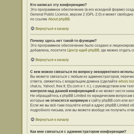
Кто написал эту конференцию?
Это программное обеспечение (в его исходной форме) соз
General Public Licence, версии 2 (GPL-2.0) и может свобо
по ссылке
About phpBB
.
Вернуться к началу
Почему здесь нет такой-то функции?
Это программное обеспечение было создано и лицензирован
добавлена, посетите
Центр идей phpBB
, где можно отдать
Вернуться к началу
С кем можно связаться по вопросу некорректного исполь
Вы можете связаться с любым из администраторов, перечис
ответа, свяжитесь с владельцем домена (сделайте
whois lo
chat.ru, Yahoo!, free.fr, f2s.com и т. п.), с руководством ил
контроля над данной конференцией
и не может нести ника
Не обращайтесь к phpBB Limited по юридическим вопросам (о
которые
не относятся напрямую
к сайту phpBB.com или ко
Если же вы всё-таки пошлёте email в адрес phpBB Limited
подробного письма, или вы можете вообще не получить отв
Вернуться к началу
Как мне связаться с администратором конференции?