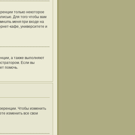
еренции только некоторое
аписью. Для того чтобы вам
мнить меня
при входе на
рнет-кафе, университете и
енции, а также выполняют
истратором. Если вы
ет помочь.
нференции. Чтобы изменить
ете изменить все свои