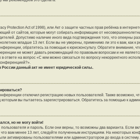
му мы рекомендуем это сделать.
vacy Protection Act of 1998), или Акт о защите частных прав ребёнка в интернет
ющий от сайтов, которые могут собирать информацию от несовершеннолетни
дителей. Допустимо наличие иного вида подтверждения того, что опекуны р
летних младше 13 лет. Если вы не уверены, применимо ли это к вам, как к 
онференции, обратитесь за помощью к юрисконсульту. Обратите внимание, чт
еренции не может давать рекомендаций по правовым вопросам и не являетс
 в ответе на вопрос «С кем можно связаться по вопросу некорректного испо
 конференцией?».
 России данный акт не имеет юридической силы.
.
рироваться?
нференции отключил регистрацию новых пользователей. Также возможно, что
д которым вы пытаетесь зарегистрироваться. Обратитесь за помощью к адми
ался, но не могу войти!
 пользователя и пароль. Если они верны, то возможны два варианта. Если в
, что вам менее 13 лет, следуйте полученным инструкциям. На некоторых ко
были активированы пользователями или администратором до входа в систему