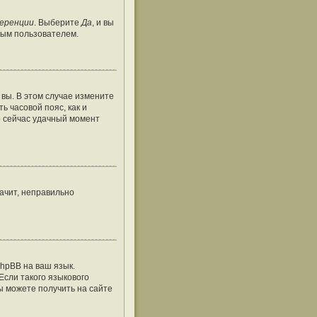
ференции
. Выберите
Да
, и вы
тым пользователем.
 вы. В этом случае измените
ть часовой пояс, как и
о сейчас удачный момент
ачит, неправильно
hpBB на ваш язык.
Если такого языкового
ы можете получить на сайте