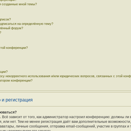
 и созданные мной темы?
дписок?
подписаться на определённую тему?
елённый форум?
?
этой конференции?
кции?
осу некорректного использования и/или юридических вопросов, связанных с этой кон
ратором конференции?
 и регистрация
роваться?
ь. Всё зависит от того, как администратор настроил конференцию: должны ли 
 или нет. Тем не менее регистрация даёт вам дополнительные возможности
ватары, личные сообщения, отправка email-сообщений, участие в группах и т.