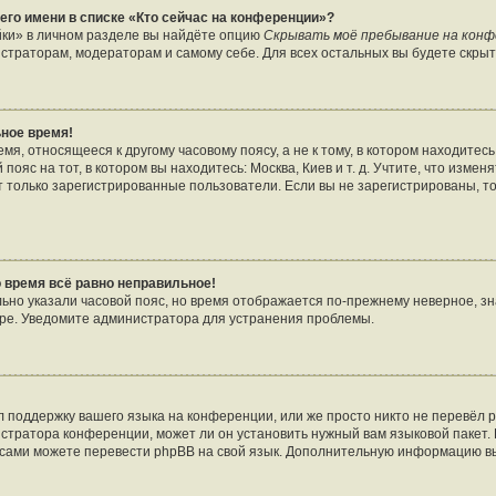
его имени в списке «Кто сейчас на конференции»?
йки» в личном разделе вы найдёте опцию
Скрывать моё пребывание на кон
страторам, модераторам и самому себе. Для всех остальных вы будете скры
ное время!
я, относящееся к другому часовому поясу, а не к тому, в котором находитесь
пояс на тот, в котором вы находитесь: Москва, Киев и т. д. Учтите, что изменя
т только зарегистрированные пользователи. Если вы не зарегистрированы, т
о время всё равно неправильное!
льно указали часовой пояс, но время отображается по-прежнему неверное, зн
ере. Уведомите администратора для устранения проблемы.
 поддержку вашего языка на конференции, или же просто никто не перевёл p
стратора конференции, может ли он установить нужный вам языковой пакет. 
ы сами можете перевести phpBB на свой язык. Дополнительную информацию в