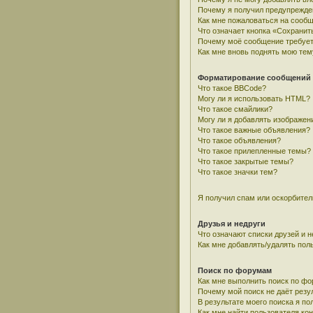
Почему я получил предупрежде
Как мне пожаловаться на сооб
Что означает кнопка «Сохранит
Почему моё сообщение требует
Как мне вновь поднять мою тем
Форматирование сообщений 
Что такое BBCode?
Могу ли я использовать HTML?
Что такое смайлики?
Могу ли я добавлять изображен
Что такое важные объявления?
Что такое объявления?
Что такое прилепленные темы?
Что такое закрытые темы?
Что такое значки тем?
Я получил спам или оскорбитель
Друзья и недруги
Что означают списки друзей и н
Как мне добавлять/удалять пол
Поиск по форумам
Как мне выполнить поиск по ф
Почему мой поиск не даёт резу
В результате моего поиска я по
Как мне найти пользователя к