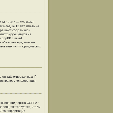
е от 1998 г. — это закон
х младше 13 лет, иметь на
азрешают сбор личной
регистрирующемуся на
о phpBB Limited
я объектом юридических
льзования и/или юридических
 он заблокировал ваш IP-
нистратору конференции.
ключена поддержка COPPA и
нференциях требуется, чтобы
. Эта информация