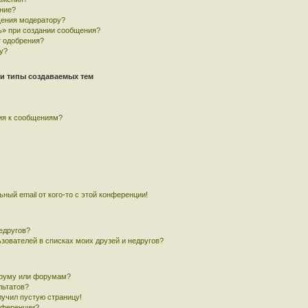
ние?
щения модератору?
ь» при создании сообщения?
 одобрения?
у?
и типы создаваемых тем
ия к сообщениям?
ный email от кого-то с этой конференции!
едругов?
ьзователей в списках моих друзей и недругов?
оруму или форумам?
льтатов?
лучил пустую страницу!
онференции?