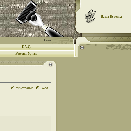
Ваша Корзина
Цены:
F.A.Q.
Ремонт бритв
Регистрация
Вход