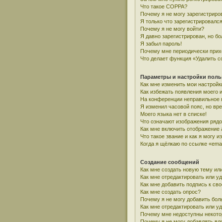
Что такое COPPA?
Почему я не могу зарегистриро
Я только что зарегистрировался
Почему я не могу войти?
Я давно зарегистрирован, но бо
Я забыл пароль!
Почему мне периодически прих
Что делает функция «Удалить c
Параметры и настройки поль
Как мне изменить мои настройк
Как избежать появления моего 
На конференции неправильное 
Я изменил часовой пояс, но вр
Моего языка нет в списке!
Что означают изображения ряд
Как мне включить отображение
Что такое звание и как я могу и
Когда я щёлкаю по ссылке «emai
Создание сообщений
Как мне создать новую тему ил
Как мне отредактировать или у
Как мне добавить подпись к с
Как мне создать опрос?
Почему я не могу добавить бол
Как мне отредактировать или у
Почему мне недоступны некот
Почему я не могу добавлять в