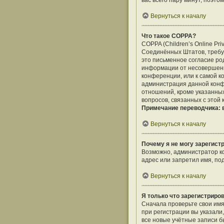
вас всего пару минут, поэто
Вернуться к началу
Что такое COPPA?
COPPA (Children’s Online Pri
Соединённых Штатов, требу
это письменное согласие ро
информации от несовершенно
конференции, или к самой к
администрация данной конф
отношений, кроме указанных
вопросов, связанных с этой
Примечание переводчика: в
Вернуться к началу
Почему я не могу зарегист
Возможно, администратор ко
адрес или запретил имя, по
Вернуться к началу
Я только что зарегистриров
Сначала проверьте свои имя
при регистрации вы указали
все новые учётные записи 