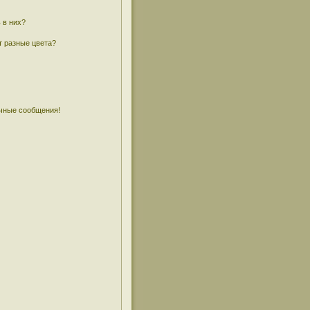
 в них?
т разные цвета?
чные сообщения!