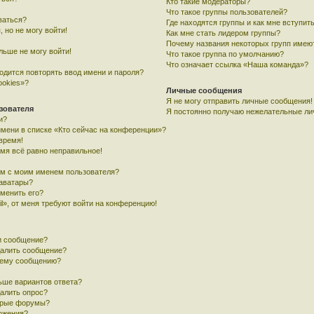
Кто такие модераторы?
Что такое группы пользователей?
ваться?
Где находятся группы и как мне вступить
, но не могу войти!
Как мне стать лидером группы?
Почему названия некоторых групп имею
льше не могу войти!
Что такое группа по умолчанию?
Что означает ссылка «Наша команда»?
одится повторять ввод имени и пароля?
ookies»?
Личные сообщения
Я не могу отправить личные сообщения!
зователя
Я постоянно получаю нежелательные ли
и?
имени в списке «Кто сейчас на конференции»?
время!
емя всё равно неправильное!
ом с моим именем пользователя?
 аватары?
зменить его?
l», от меня требуют войти на конференцию!
и сообщение?
далить сообщение?
воему сообщению?
ьше вариантов ответа?
далить опрос?
орые форумы?
ложения?