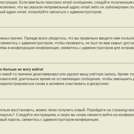
гистрации. Если вам было прислано email-сообщение, следуйте полученным и
возможно, что вы указали неправильный адрес email либо он заблокирован с
ный адрес email, попробуйте связаться с администратором.
жных причин. Прежде всего убедитесь, что вы правильно вводите имя пользо
свяжитесь с администратором, чтобы проверить, не был ли вам закрыт досту
бка в конфигурации конференции, свяжитесь с администратором для исправ
о больше не могу войти!
 какой-то причине деактивировал или удалил вашу учётную запись. Кроме то
зователей, длительное время не оставляющих сообщения, чтобы уменьшить 
арегистрироваться снова и активнее участвовать в дискуссиях.
нельзя восстановить, можно легко получить новый. Перейдите на страницу в
 пароль?
. Следуйте инструкциям, и скоро вы снова сможете войти на конфер
овый пароль, свяжитесь с администратором конференции.