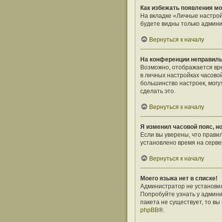
Как избежать появления мо
На вкладке «Личные настро
будете видны только админи
Вернуться к началу
На конференции неправиль
Возможно, отображается врем
в личных настройках часовой 
большинство настроек, могу
сделать это.
Вернуться к началу
Я изменил часовой пояс, н
Если вы уверены, что прави
установлено время на серв
Вернуться к началу
Моего языка нет в списке!
Администратор не установил
Попробуйте узнать у админи
пакета не существует, то в
phpBB
®.