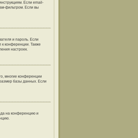
нструкциям. Если email-
пам-фильтром. Если вы
вателя и пароль. Если
п к конференции. Также
ления настроек.
го, многие конференции
размер базы данных. Если
хода на конференцию и
енцию.