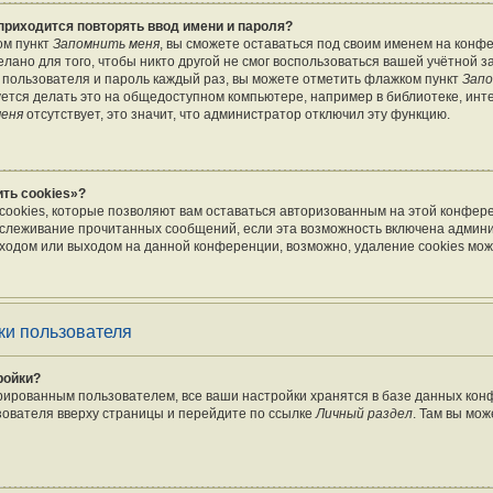
приходится повторять ввод имени и пароля?
ом пункт
Запомнить меня
, вы сможете оставаться под своим именем на конф
лано для того, чтобы никто другой не смог воспользоваться вашей учётной з
 пользователя и пароль каждый раз, вы можете отметить флажком пункт
Запо
тся делать это на общедоступном компьютере, например в библиотеке, инте
меня
отсутствует, это значит, что администратор отключил эту функцию.
ть cookies»?
cookies, которые позволяют вам оставаться авторизованным на этой конфер
отслеживание прочитанных сообщений, если эта возможность включена админ
ходом или выходом на данной конференции, возможно, удаление cookies мож
ки пользователя
ройки?
рированным пользователем, все ваши настройки хранятся в базе данных ко
зователя вверху страницы и перейдите по ссылке
Личный раздел
. Там вы мож