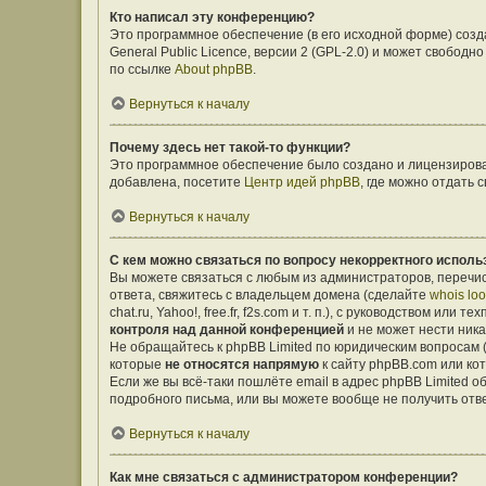
Кто написал эту конференцию?
Это программное обеспечение (в его исходной форме) соз
General Public Licence, версии 2 (GPL-2.0) и может свобо
по ссылке
About phpBB
.
Вернуться к началу
Почему здесь нет такой-то функции?
Это программное обеспечение было создано и лицензирован
добавлена, посетите
Центр идей phpBB
, где можно отдать
Вернуться к началу
С кем можно связаться по вопросу некорректного исполь
Вы можете связаться с любым из администраторов, перечис
ответа, свяжитесь с владельцем домена (сделайте
whois lo
chat.ru, Yahoo!, free.fr, f2s.com и т. п.), с руководством ил
контроля над данной конференцией
и не может нести ника
Не обращайтесь к phpBB Limited по юридическим вопросам (о
которые
не относятся напрямую
к сайту phpBB.com или ко
Если же вы всё-таки пошлёте email в адрес phpBB Limited
подробного письма, или вы можете вообще не получить отв
Вернуться к началу
Как мне связаться с администратором конференции?