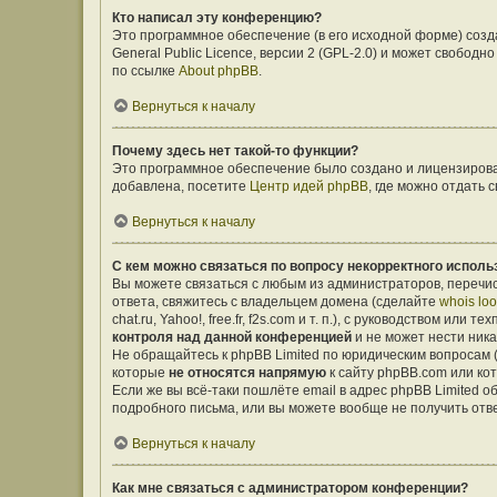
Кто написал эту конференцию?
Это программное обеспечение (в его исходной форме) соз
General Public Licence, версии 2 (GPL-2.0) и может свобо
по ссылке
About phpBB
.
Вернуться к началу
Почему здесь нет такой-то функции?
Это программное обеспечение было создано и лицензирован
добавлена, посетите
Центр идей phpBB
, где можно отдать
Вернуться к началу
С кем можно связаться по вопросу некорректного исполь
Вы можете связаться с любым из администраторов, перечис
ответа, свяжитесь с владельцем домена (сделайте
whois lo
chat.ru, Yahoo!, free.fr, f2s.com и т. п.), с руководством ил
контроля над данной конференцией
и не может нести ника
Не обращайтесь к phpBB Limited по юридическим вопросам (о
которые
не относятся напрямую
к сайту phpBB.com или ко
Если же вы всё-таки пошлёте email в адрес phpBB Limited
подробного письма, или вы можете вообще не получить отв
Вернуться к началу
Как мне связаться с администратором конференции?