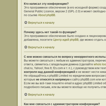
Кто написал эту конференцию?
Это программное обеспечение (в его исходной форме) соз
General Public Licence, версии 2 (GPL-2.0) и может свобо
по ссылке
About phpBB
.
Вернуться к началу
Почему здесь нет такой-то функции?
Это программное обеспечение было создано и лицензирован
добавлена, посетите
Центр идей phpBB
, где можно отдать
Вернуться к началу
С кем можно связаться по вопросу некорректного исполь
Вы можете связаться с любым из администраторов, перечис
ответа, свяжитесь с владельцем домена (сделайте
whois lo
chat.ru, Yahoo!, free.fr, f2s.com и т. п.), с руководством ил
контроля над данной конференцией
и не может нести ника
Не обращайтесь к phpBB Limited по юридическим вопросам (о
которые
не относятся напрямую
к сайту phpBB.com или ко
Если же вы всё-таки пошлёте email в адрес phpBB Limited
подробного письма, или вы можете вообще не получить отв
Вернуться к началу
Как мне связаться с администратором конференции?