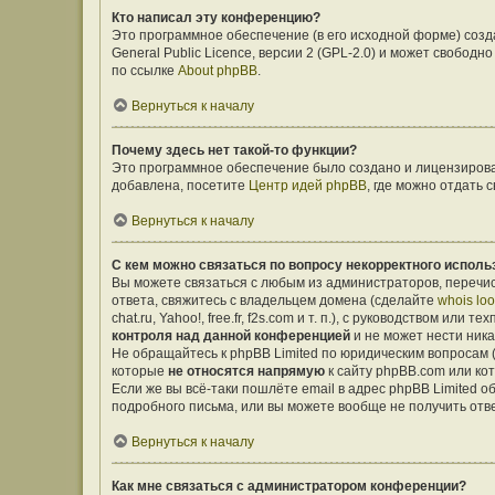
Кто написал эту конференцию?
Это программное обеспечение (в его исходной форме) соз
General Public Licence, версии 2 (GPL-2.0) и может свобо
по ссылке
About phpBB
.
Вернуться к началу
Почему здесь нет такой-то функции?
Это программное обеспечение было создано и лицензирован
добавлена, посетите
Центр идей phpBB
, где можно отдать
Вернуться к началу
С кем можно связаться по вопросу некорректного исполь
Вы можете связаться с любым из администраторов, перечис
ответа, свяжитесь с владельцем домена (сделайте
whois lo
chat.ru, Yahoo!, free.fr, f2s.com и т. п.), с руководством ил
контроля над данной конференцией
и не может нести ника
Не обращайтесь к phpBB Limited по юридическим вопросам (о
которые
не относятся напрямую
к сайту phpBB.com или ко
Если же вы всё-таки пошлёте email в адрес phpBB Limited
подробного письма, или вы можете вообще не получить отв
Вернуться к началу
Как мне связаться с администратором конференции?