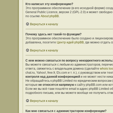
Кто написал эту конференцию?
Это программное обеспечение (в его исходной форме) соз
General Public Licence, версии 2 (GPL-2.0) и может свобо
по ссылке
About phpBB
.
Вернуться к началу
Почему здесь нет такой-то функции?
Это программное обеспечение было создано и лицензирован
добавлена, посетите
Центр идей phpBB
, где можно отдать
Вернуться к началу
С кем можно связаться по вопросу некорректного исполь
Вы можете связаться с любым из администраторов, перечис
ответа, свяжитесь с владельцем домена (сделайте
whois lo
chat.ru, Yahoo!, free.fr, f2s.com и т. п.), с руководством ил
контроля над данной конференцией
и не может нести ника
Не обращайтесь к phpBB Limited по юридическим вопросам (о
которые
не относятся напрямую
к сайту phpBB.com или ко
Если же вы всё-таки пошлёте email в адрес phpBB Limited
подробного письма, или вы можете вообще не получить отв
Вернуться к началу
Как мне связаться с администратором конференции?