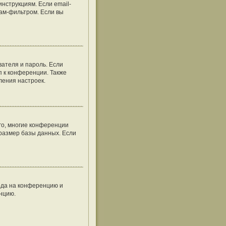
нструкциям. Если email-
пам-фильтром. Если вы
вателя и пароль. Если
п к конференции. Также
ления настроек.
го, многие конференции
размер базы данных. Если
хода на конференцию и
енцию.