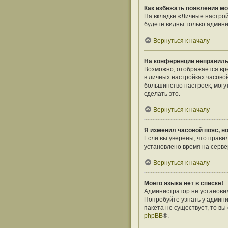
Как избежать появления мо
На вкладке «Личные настро
будете видны только админи
Вернуться к началу
На конференции неправиль
Возможно, отображается врем
в личных настройках часовой 
большинство настроек, могу
сделать это.
Вернуться к началу
Я изменил часовой пояс, н
Если вы уверены, что прави
установлено время на серв
Вернуться к началу
Моего языка нет в списке!
Администратор не установил
Попробуйте узнать у админи
пакета не существует, то в
phpBB
®.