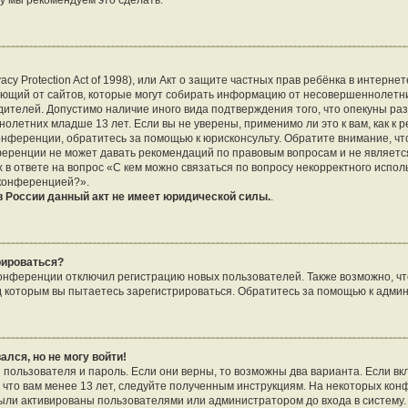
му мы рекомендуем это сделать.
vacy Protection Act of 1998), или Акт о защите частных прав ребёнка в интернет
ющий от сайтов, которые могут собирать информацию от несовершеннолетни
дителей. Допустимо наличие иного вида подтверждения того, что опекуны р
летних младше 13 лет. Если вы не уверены, применимо ли это к вам, как к 
онференции, обратитесь за помощью к юрисконсульту. Обратите внимание, чт
еренции не может давать рекомендаций по правовым вопросам и не являетс
 в ответе на вопрос «С кем можно связаться по вопросу некорректного испо
 конференцией?».
 России данный акт не имеет юридической силы.
.
рироваться?
нференции отключил регистрацию новых пользователей. Также возможно, что
д которым вы пытаетесь зарегистрироваться. Обратитесь за помощью к адми
ался, но не могу войти!
 пользователя и пароль. Если они верны, то возможны два варианта. Если в
, что вам менее 13 лет, следуйте полученным инструкциям. На некоторых ко
были активированы пользователями или администратором до входа в систему