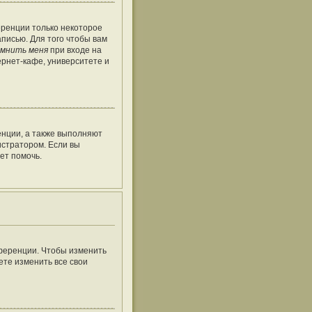
еренции только некоторое
аписью. Для того чтобы вам
мнить меня
при входе на
рнет-кафе, университете и
енции, а также выполняют
истратором. Если вы
ет помочь.
нференции. Чтобы изменить
ете изменить все свои