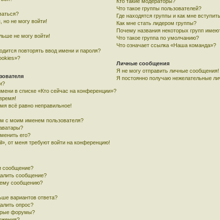
Кто такие модераторы?
Что такое группы пользователей?
ваться?
Где находятся группы и как мне вступить
, но не могу войти!
Как мне стать лидером группы?
Почему названия некоторых групп имею
льше не могу войти!
Что такое группа по умолчанию?
Что означает ссылка «Наша команда»?
одится повторять ввод имени и пароля?
ookies»?
Личные сообщения
Я не могу отправить личные сообщения!
зователя
Я постоянно получаю нежелательные ли
и?
имени в списке «Кто сейчас на конференции»?
время!
емя всё равно неправильное!
ом с моим именем пользователя?
 аватары?
зменить его?
l», от меня требуют войти на конференцию!
и сообщение?
далить сообщение?
воему сообщению?
ьше вариантов ответа?
далить опрос?
орые форумы?
ложения?