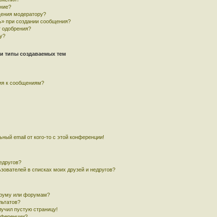
ние?
щения модератору?
ь» при создании сообщения?
 одобрения?
у?
и типы создаваемых тем
ия к сообщениям?
ный email от кого-то с этой конференции!
едругов?
ьзователей в списках моих друзей и недругов?
оруму или форумам?
льтатов?
лучил пустую страницу!
онференции?