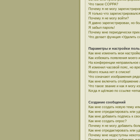
Что такое COPPA?
Почему я не могу зарегистриро
Я только что зарегистрировался
Почему я не могу войти?
Я давно зарегистрирован, но бо
Я забыл пароль!
Почему мне периодически прих
Что делает функция «Удалить c
Параметры и настройки поль
Как мне изменить мои настройк
Как избежать появления моего 
На конференции неправильное 
Я изменил часовой пояс, но вр
Моего языка нет в списке!
Что означают изображения ряд
Как мне включить отображение
Что такое звание и как я могу и
Когда я щёлкаю по ссылке «emai
Создание сообщений
Как мне создать новую тему ил
Как мне отредактировать или у
Как мне добавить подпись к с
Как мне создать опрос?
Почему я не могу добавить бол
Как мне отредактировать или у
Почему мне недоступны некот
Почему я не могу добавлять в