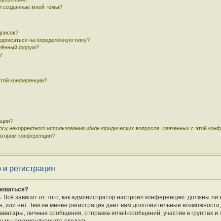
 и созданные мной темы?
дписок?
подписаться на определённую тему?
елённый форум?
?
этой конференции?
кции?
осу некорректного использования и/или юридических вопросов, связанных с этой кон
ратором конференции?
 и регистрация
роваться?
ь. Всё зависит от того, как администратор настроил конференцию: должны ли 
 или нет. Тем не менее регистрация даёт вам дополнительные возможности
ватары, личные сообщения, отправка email-сообщений, участие в группах и т.