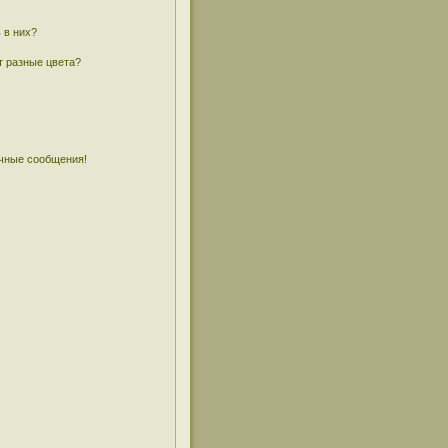
 в них?
т разные цвета?
чные сообщения!