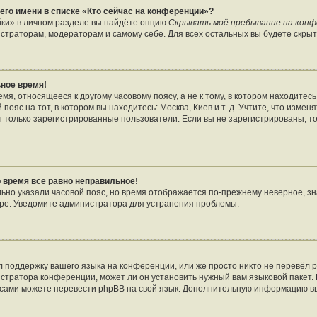
его имени в списке «Кто сейчас на конференции»?
йки» в личном разделе вы найдёте опцию
Скрывать моё пребывание на кон
страторам, модераторам и самому себе. Для всех остальных вы будете скры
ное время!
я, относящееся к другому часовому поясу, а не к тому, в котором находитесь
пояс на тот, в котором вы находитесь: Москва, Киев и т. д. Учтите, что изменя
т только зарегистрированные пользователи. Если вы не зарегистрированы, т
о время всё равно неправильное!
льно указали часовой пояс, но время отображается по-прежнему неверное, зн
ере. Уведомите администратора для устранения проблемы.
 поддержку вашего языка на конференции, или же просто никто не перевёл p
стратора конференции, может ли он установить нужный вам языковой пакет. 
ы сами можете перевести phpBB на свой язык. Дополнительную информацию в