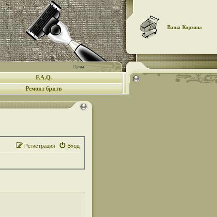
Ваша Корзина
Цены:
F.A.Q.
Ремонт бритв
Регистрация
Вход