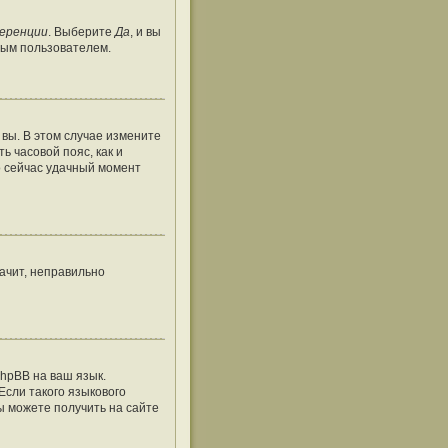
ференции
. Выберите
Да
, и вы
тым пользователем.
 вы. В этом случае измените
ть часовой пояс, как и
о сейчас удачный момент
ачит, неправильно
hpBB на ваш язык.
Если такого языкового
ы можете получить на сайте