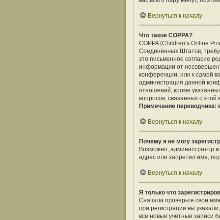
вас всего пару минут, поэто
Вернуться к началу
Что такое COPPA?
COPPA (Children’s Online Pri
Соединённых Штатов, требу
это письменное согласие ро
информации от несовершенно
конференции, или к самой к
администрация данной конф
отношений, кроме указанных
вопросов, связанных с этой
Примечание переводчика: в
Вернуться к началу
Почему я не могу зарегист
Возможно, администратор ко
адрес или запретил имя, по
Вернуться к началу
Я только что зарегистриров
Сначала проверьте свои имя
при регистрации вы указали
все новые учётные записи 