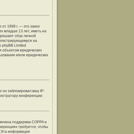
е от 1998 г. — это закон
х младше 13 лет, иметь на
азрешают сбор личной
регистрирующемуся на
о phpBB Limited
я объектом юридических
льзования и/или юридических
 он заблокировал ваш IP-
нистратору конференции.
ключена поддержка COPPA и
нференциях требуется, чтобы
. Эта информация