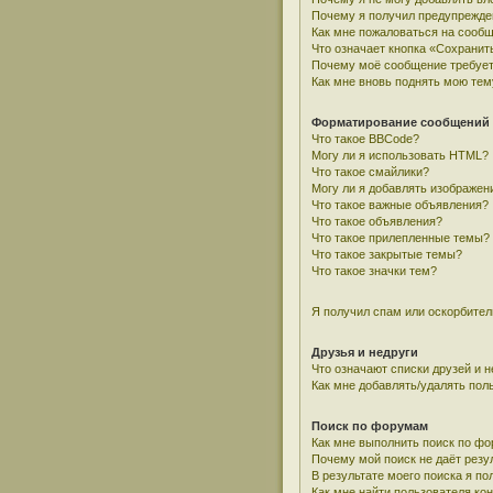
Почему я получил предупрежде
Как мне пожаловаться на сооб
Что означает кнопка «Сохранит
Почему моё сообщение требует
Как мне вновь поднять мою тем
Форматирование сообщений 
Что такое BBCode?
Могу ли я использовать HTML?
Что такое смайлики?
Могу ли я добавлять изображен
Что такое важные объявления?
Что такое объявления?
Что такое прилепленные темы?
Что такое закрытые темы?
Что такое значки тем?
Я получил спам или оскорбитель
Друзья и недруги
Что означают списки друзей и н
Как мне добавлять/удалять пол
Поиск по форумам
Как мне выполнить поиск по ф
Почему мой поиск не даёт резу
В результате моего поиска я по
Как мне найти пользователя к