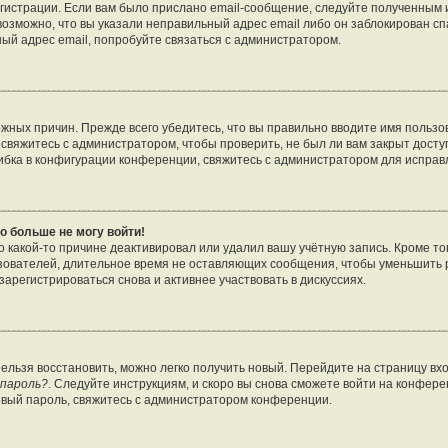
гистрации. Если вам было прислано email-сообщение, следуйте полученным и
возможно, что вы указали неправильный адрес email либо он заблокирован с
ный адрес email, попробуйте связаться с администратором.
жных причин. Прежде всего убедитесь, что вы правильно вводите имя пользо
свяжитесь с администратором, чтобы проверить, не был ли вам закрыт досту
бка в конфигурации конференции, свяжитесь с администратором для исправ
о больше не могу войти!
 какой-то причине деактивировал или удалил вашу учётную запись. Кроме то
зователей, длительное время не оставляющих сообщения, чтобы уменьшить 
арегистрироваться снова и активнее участвовать в дискуссиях.
нельзя восстановить, можно легко получить новый. Перейдите на страницу в
 пароль?
. Следуйте инструкциям, и скоро вы снова сможете войти на конфер
овый пароль, свяжитесь с администратором конференции.