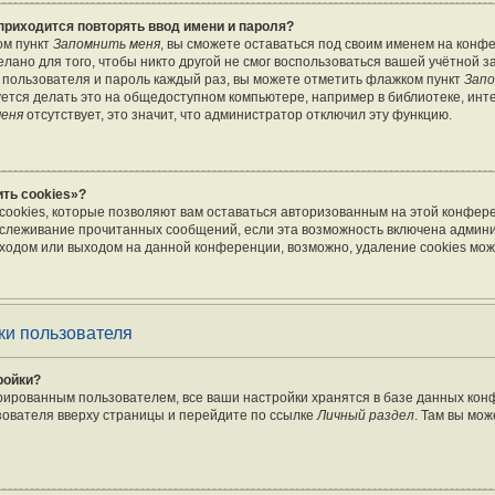
приходится повторять ввод имени и пароля?
ом пункт
Запомнить меня
, вы сможете оставаться под своим именем на конф
лано для того, чтобы никто другой не смог воспользоваться вашей учётной з
 пользователя и пароль каждый раз, вы можете отметить флажком пункт
Запо
тся делать это на общедоступном компьютере, например в библиотеке, инте
меня
отсутствует, это значит, что администратор отключил эту функцию.
ть cookies»?
cookies, которые позволяют вам оставаться авторизованным на этой конфер
отслеживание прочитанных сообщений, если эта возможность включена админ
ходом или выходом на данной конференции, возможно, удаление cookies мож
ки пользователя
ройки?
рированным пользователем, все ваши настройки хранятся в базе данных ко
зователя вверху страницы и перейдите по ссылке
Личный раздел
. Там вы мож