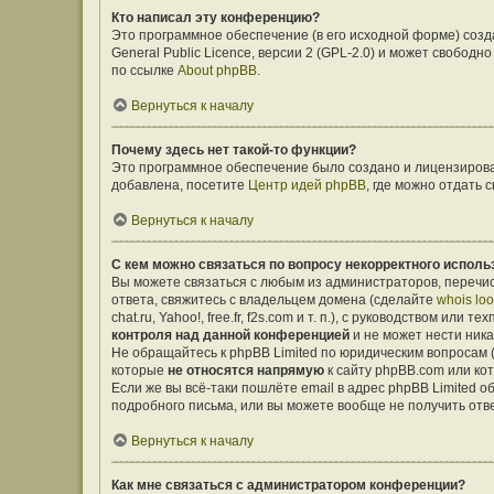
Кто написал эту конференцию?
Это программное обеспечение (в его исходной форме) соз
General Public Licence, версии 2 (GPL-2.0) и может свобо
по ссылке
About phpBB
.
Вернуться к началу
Почему здесь нет такой-то функции?
Это программное обеспечение было создано и лицензирован
добавлена, посетите
Центр идей phpBB
, где можно отдать
Вернуться к началу
С кем можно связаться по вопросу некорректного исполь
Вы можете связаться с любым из администраторов, перечис
ответа, свяжитесь с владельцем домена (сделайте
whois lo
chat.ru, Yahoo!, free.fr, f2s.com и т. п.), с руководством ил
контроля над данной конференцией
и не может нести ника
Не обращайтесь к phpBB Limited по юридическим вопросам (о
которые
не относятся напрямую
к сайту phpBB.com или ко
Если же вы всё-таки пошлёте email в адрес phpBB Limited
подробного письма, или вы можете вообще не получить отв
Вернуться к началу
Как мне связаться с администратором конференции?