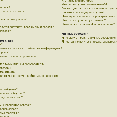
Кто такие модераторы?
Что такое группы пользователей?
ваться?
Где находятся группы и как мне вступить
, но не могу войти!
Как мне стать лидером группы?
Почему названия некоторых групп имею
льше не могу войти!
Что такое группа по умолчанию?
Что означает ссылка «Наша команда»?
одится повторять ввод имени и пароля?
ookies»?
Личные сообщения
Я не могу отправить личные сообщения!
зователя
Я постоянно получаю нежелательные ли
и?
имени в списке «Кто сейчас на конференции»?
время!
емя всё равно неправильное!
ом с моим именем пользователя?
 аватары?
зменить его?
l», от меня требуют войти на конференцию!
и сообщение?
далить сообщение?
воему сообщению?
ьше вариантов ответа?
далить опрос?
орые форумы?
ложения?