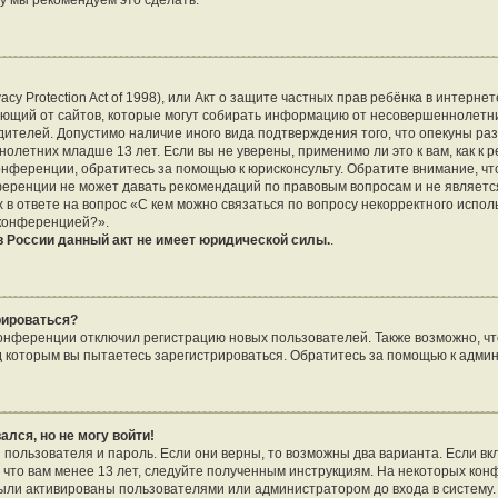
му мы рекомендуем это сделать.
vacy Protection Act of 1998), или Акт о защите частных прав ребёнка в интернет
ющий от сайтов, которые могут собирать информацию от несовершеннолетни
дителей. Допустимо наличие иного вида подтверждения того, что опекуны р
летних младше 13 лет. Если вы не уверены, применимо ли это к вам, как к 
онференции, обратитесь за помощью к юрисконсульту. Обратите внимание, чт
еренции не может давать рекомендаций по правовым вопросам и не являетс
 в ответе на вопрос «С кем можно связаться по вопросу некорректного испо
 конференцией?».
 России данный акт не имеет юридической силы.
.
рироваться?
нференции отключил регистрацию новых пользователей. Также возможно, что
д которым вы пытаетесь зарегистрироваться. Обратитесь за помощью к адми
ался, но не могу войти!
 пользователя и пароль. Если они верны, то возможны два варианта. Если в
, что вам менее 13 лет, следуйте полученным инструкциям. На некоторых ко
были активированы пользователями или администратором до входа в систему