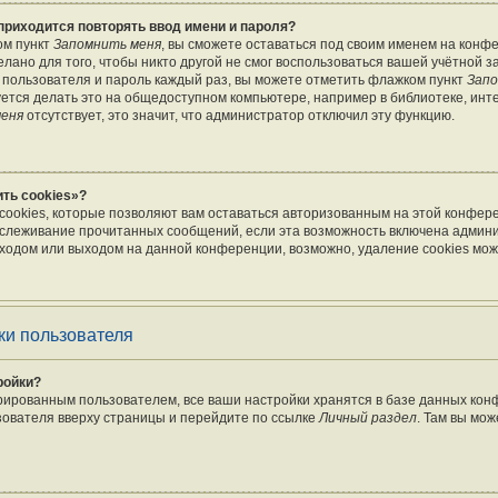
приходится повторять ввод имени и пароля?
ом пункт
Запомнить меня
, вы сможете оставаться под своим именем на конф
лано для того, чтобы никто другой не смог воспользоваться вашей учётной з
 пользователя и пароль каждый раз, вы можете отметить флажком пункт
Запо
тся делать это на общедоступном компьютере, например в библиотеке, инте
меня
отсутствует, это значит, что администратор отключил эту функцию.
ть cookies»?
cookies, которые позволяют вам оставаться авторизованным на этой конфер
отслеживание прочитанных сообщений, если эта возможность включена админ
ходом или выходом на данной конференции, возможно, удаление cookies мож
ки пользователя
ройки?
рированным пользователем, все ваши настройки хранятся в базе данных ко
зователя вверху страницы и перейдите по ссылке
Личный раздел
. Там вы мож