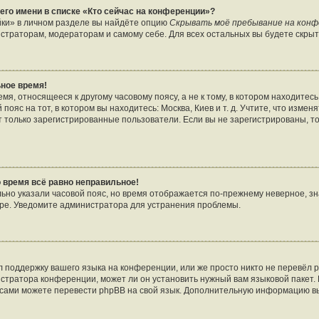
его имени в списке «Кто сейчас на конференции»?
йки» в личном разделе вы найдёте опцию
Скрывать моё пребывание на кон
страторам, модераторам и самому себе. Для всех остальных вы будете скры
ное время!
я, относящееся к другому часовому поясу, а не к тому, в котором находитесь
пояс на тот, в котором вы находитесь: Москва, Киев и т. д. Учтите, что изменя
т только зарегистрированные пользователи. Если вы не зарегистрированы, т
о время всё равно неправильное!
льно указали часовой пояс, но время отображается по-прежнему неверное, зн
ере. Уведомите администратора для устранения проблемы.
 поддержку вашего языка на конференции, или же просто никто не перевёл p
стратора конференции, может ли он установить нужный вам языковой пакет. 
ы сами можете перевести phpBB на свой язык. Дополнительную информацию в