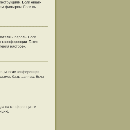
нструкциям. Если email-
пам-фильтром. Если вы
вателя и пароль. Если
п к конференции. Также
ления настроек.
го, многие конференции
размер базы данных. Если
хода на конференцию и
енцию.