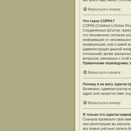
вас всего пару минут, поэто
Вернуться к началу
Что такое COPPA?
COPPA (Children’s Online Pri
Соединённых Штатов, требу
это письменное согласие ро
информации от несовершенно
конференции, или к самой к
администрация данной конф
отношений, кроме указанных
вопросов, связанных с этой
Примечание переводчика: в
Вернуться к началу
Почему я не могу зарегист
Возможно, администратор ко
адрес или запретил имя, по
Вернуться к началу
Я только что зарегистриров
Сначала проверьте свои имя
при регистрации вы указали
все новые учётные записи 