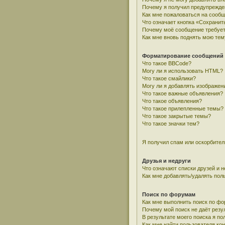
Почему я получил предупрежде
Как мне пожаловаться на сооб
Что означает кнопка «Сохранит
Почему моё сообщение требует
Как мне вновь поднять мою тем
Форматирование сообщений 
Что такое BBCode?
Могу ли я использовать HTML?
Что такое смайлики?
Могу ли я добавлять изображен
Что такое важные объявления?
Что такое объявления?
Что такое прилепленные темы?
Что такое закрытые темы?
Что такое значки тем?
Я получил спам или оскорбитель
Друзья и недруги
Что означают списки друзей и н
Как мне добавлять/удалять пол
Поиск по форумам
Как мне выполнить поиск по ф
Почему мой поиск не даёт резу
В результате моего поиска я по
Как мне найти пользователя к