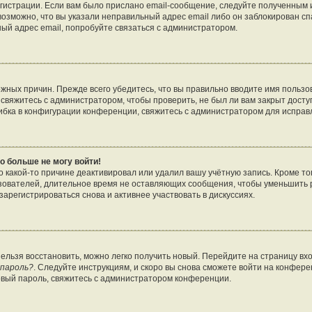
гистрации. Если вам было прислано email-сообщение, следуйте полученным и
возможно, что вы указали неправильный адрес email либо он заблокирован с
ный адрес email, попробуйте связаться с администратором.
жных причин. Прежде всего убедитесь, что вы правильно вводите имя пользо
свяжитесь с администратором, чтобы проверить, не был ли вам закрыт досту
бка в конфигурации конференции, свяжитесь с администратором для исправ
о больше не могу войти!
 какой-то причине деактивировал или удалил вашу учётную запись. Кроме то
зователей, длительное время не оставляющих сообщения, чтобы уменьшить 
арегистрироваться снова и активнее участвовать в дискуссиях.
нельзя восстановить, можно легко получить новый. Перейдите на страницу в
 пароль?
. Следуйте инструкциям, и скоро вы снова сможете войти на конфер
овый пароль, свяжитесь с администратором конференции.