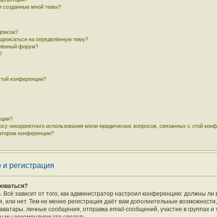
 и созданные мной темы?
дписок?
подписаться на определённую тему?
елённый форум?
?
этой конференции?
кции?
осу некорректного использования и/или юридических вопросов, связанных с этой кон
ратором конференции?
 и регистрация
роваться?
ь. Всё зависит от того, как администратор настроил конференцию: должны ли 
 или нет. Тем не менее регистрация даёт вам дополнительные возможности
ватары, личные сообщения, отправка email-сообщений, участие в группах и т.