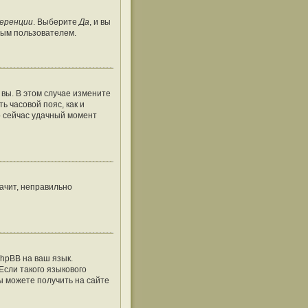
ференции
. Выберите
Да
, и вы
тым пользователем.
 вы. В этом случае измените
ть часовой пояс, как и
о сейчас удачный момент
ачит, неправильно
hpBB на ваш язык.
Если такого языкового
ы можете получить на сайте