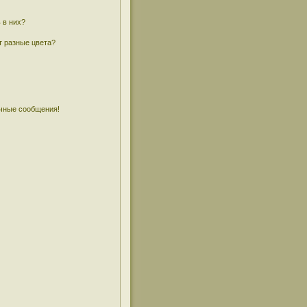
 в них?
т разные цвета?
чные сообщения!