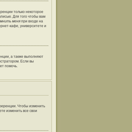
еренции только некоторое
аписью. Для того чтобы вам
мнить меня
при входе на
рнет-кафе, университете и
енции, а также выполняют
истратором. Если вы
ет помочь.
нференции. Чтобы изменить
ете изменить все свои