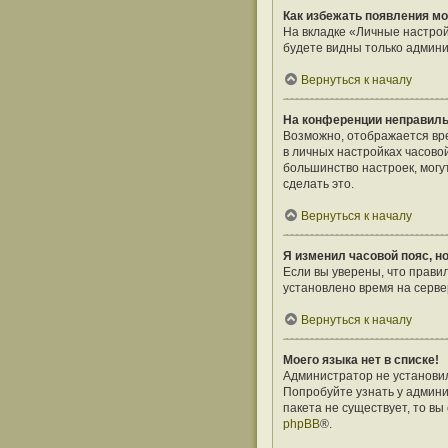
Как избежать появления мо
На вкладке «Личные настро
будете видны только админи
Вернуться к началу
На конференции неправиль
Возможно, отображается врем
в личных настройках часовой 
большинство настроек, могу
сделать это.
Вернуться к началу
Я изменил часовой пояс, н
Если вы уверены, что прави
установлено время на серв
Вернуться к началу
Моего языка нет в списке!
Администратор не установил
Попробуйте узнать у админи
пакета не существует, то в
phpBB
®.