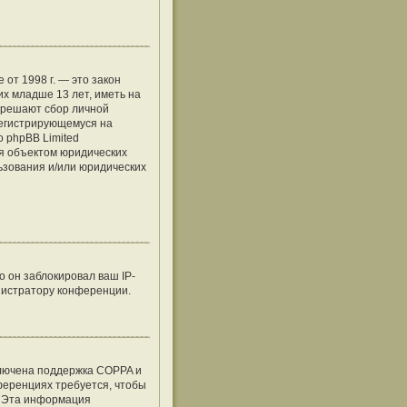
е от 1998 г. — это закон
х младше 13 лет, иметь на
азрешают сбор личной
регистрирующемуся на
о phpBB Limited
я объектом юридических
льзования и/или юридических
 он заблокировал ваш IP-
нистратору конференции.
ключена поддержка COPPA и
нференциях требуется, чтобы
. Эта информация