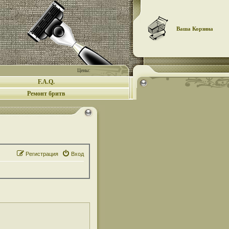
Ваша Корзина
Цены:
F.A.Q.
Ремонт бритв
Регистрация
Вход