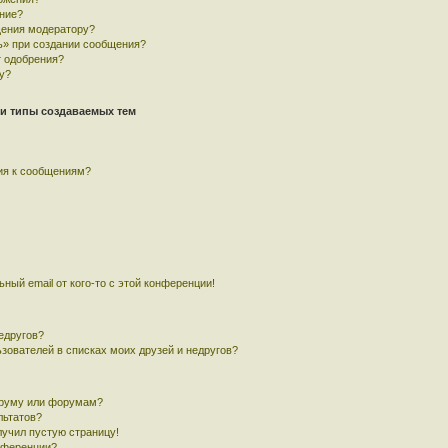
ние?
щения модератору?
ь» при создании сообщения?
 одобрения?
у?
и типы создаваемых тем
ия к сообщениям?
ный email от кого-то с этой конференции!
едругов?
ьзователей в списках моих друзей и недругов?
оруму или форумам?
льтатов?
лучил пустую страницу!
онференции?