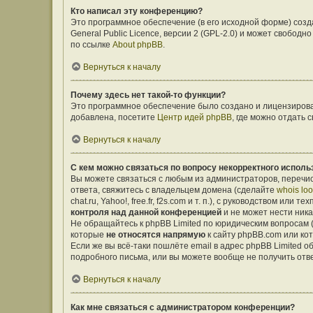
Кто написал эту конференцию?
Это программное обеспечение (в его исходной форме) соз
General Public Licence, версии 2 (GPL-2.0) и может свобо
по ссылке
About phpBB
.
Вернуться к началу
Почему здесь нет такой-то функции?
Это программное обеспечение было создано и лицензирован
добавлена, посетите
Центр идей phpBB
, где можно отдать
Вернуться к началу
С кем можно связаться по вопросу некорректного исполь
Вы можете связаться с любым из администраторов, перечис
ответа, свяжитесь с владельцем домена (сделайте
whois lo
chat.ru, Yahoo!, free.fr, f2s.com и т. п.), с руководством ил
контроля над данной конференцией
и не может нести ника
Не обращайтесь к phpBB Limited по юридическим вопросам (о
которые
не относятся напрямую
к сайту phpBB.com или ко
Если же вы всё-таки пошлёте email в адрес phpBB Limited
подробного письма, или вы можете вообще не получить отв
Вернуться к началу
Как мне связаться с администратором конференции?